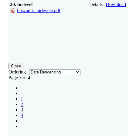
20. hírlevél
Details
Download
huszadik_hirlevele.pdf
Close
Ordering
Page 3 of 4
1
2
3
4