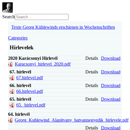
Search
Texte Georg Kühlewinds erschienen in Wochenschriften
Categories
Hírlevelek
2020 Karácsonyi Hírlevél
Details
Download
Karacsonyi_hirlevel_2020.pdf
67. hírlevél
Details
Download
67.hirlevel.pdf
66. hírlevél
Details
Download
66.hirlevel.pdf
65. hírlevél
Details
Download
65._hirlevel.pdf
64. hírlevél
Georg_Kuhlewind_Alapitvany_hatvannegyedik_hirlevele.pdf
Details
Download