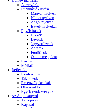
Kühlewind írásai
A szerzőről
Publikációk listája
Magyar nyelven
Német nyelven
Angol nyelven
Egyéb nyelveken
Egyéb írások
Cikkek
Levelek
Jegyzetfüzetek
Átiratok
Fordítások
Online megjelent
Kiadók
Médiatár
Reflexiók
Konferencia
Találkozók
Recenziók, kritikák
Olvasóinktól
Egyéb rendezvények
Az Alapítványról
Támogatás
Kapcsolat