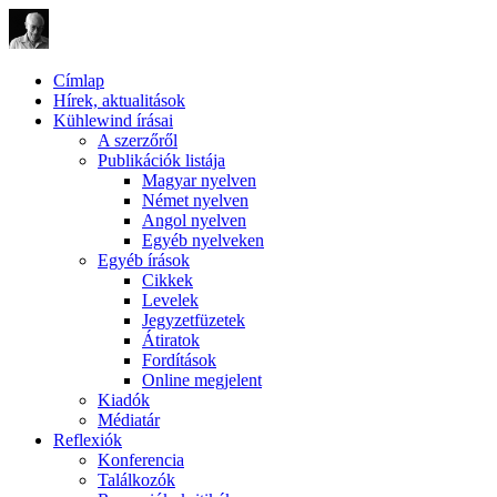
Címlap
Hírek, aktualitások
Kühlewind írásai
A szerzőről
Publikációk listája
Magyar nyelven
Német nyelven
Angol nyelven
Egyéb nyelveken
Egyéb írások
Cikkek
Levelek
Jegyzetfüzetek
Átiratok
Fordítások
Online megjelent
Kiadók
Médiatár
Reflexiók
Konferencia
Találkozók