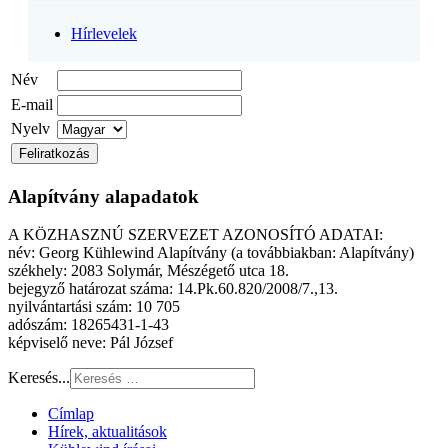
Hírlevelek
Név
E-mail
Nyelv
Alapítvány alapadatok
A KÖZHASZNÚ SZERVEZET AZONOSÍTÓ ADATAI:
név: Georg Kühlewind Alapítvány (a továbbiakban: Alapítvány)
székhely: 2083 Solymár, Mészégető utca 18.
bejegyző határozat száma: 14.Pk.60.820/2008/7.,13.
nyilvántartási szám: 10 705
adószám: 18265431-1-43
képviselő neve: Pál József
Keresés...
Címlap
Hírek, aktualitások