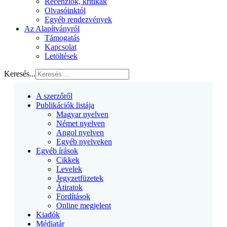
Recenziók, kritikák
Olvasóinktól
Egyéb rendezvények
Az Alapítványról
Támogatás
Kapcsolat
Letöltések
Keresés...
A szerzőről
Publikációk listája
Magyar nyelven
Német nyelven
Angol nyelven
Egyéb nyelveken
Egyéb írások
Cikkek
Levelek
Jegyzetfüzetek
Átiratok
Fordítások
Online megjelent
Kiadók
Médiatár