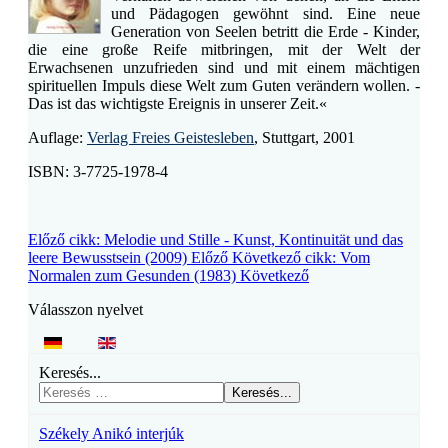
und Pädagogen gewöhnt sind. Eine neue
Generation von Seelen betritt die Erde - Kinder,
die eine große Reife mitbringen, mit der Welt der
Erwachsenen unzufrieden sind und mit einem mächtigen
spirituellen Impuls diese Welt zum Guten verändern wollen. -
Das ist das wichtigste Ereignis in unserer Zeit.«
Auflage:
Verlag Freies Geistesleben
, Stuttgart, 2001
ISBN: 3-7725-1978-4
Előző cikk: Melodie und Stille - Kunst, Kontinuität und das
leere Bewusstsein (2009)
Előző
Következő cikk: Vom
Normalen zum Gesunden (1983)
Következő
Válasszon nyelvet
Keresés...
Keresés...
Székely Anikó interjúk