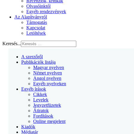
Recenziók, kritikák
Olvasóinktól
Egyéb rendezvények
Az Alapítványról
Támogatás
Kapcsolat
Letöltések
Keresés...
A szerzőről
Publikációk listája
Magyar nyelven
Német nyelven
Angol nyelven
Egyéb nyelveken
Egyéb írások
Cikkek
Levelek
Jegyzetfüzetek
Átiratok
Fordítások
Online megjelent
Kiadók
Médiatár