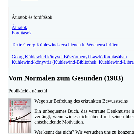
Átiratok és fordítások
Átiratok
Fordítások
Texte Georg Kühlewinds erschienen in Wochenschriften
Georg Kühlewind könyvei Böszörményi László fordításában
Kühlewind-könyvtár (Kühlewind-Bibliothek, Kuehlewind-Libra
Vom Normalen zum Gesunden (1983)
Publikációk németül
Wege zur Befreiung des erkrankten Bewusstseins
Ein unbequemes Buch, das vertraute Denkmuster in 
verfängt, wenn wir es nicht übend mit seinen üb
entscheidende Motivation.
Wer kennt das nicht? Wir versuchen uns zu konzentri