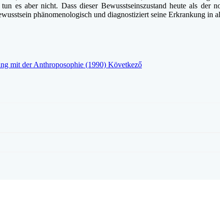
, tun es aber nicht. Dass dieser Bewusstseinszustand heute als der 
wusstsein phänomenologisch und diagnostiziert seine Erkrankung in al
g mit der Anthroposophie (1990)
Következő