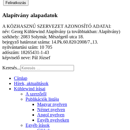
Alapítvány alapadatok
A KÖZHASZNÚ SZERVEZET AZONOSÍTÓ ADATAI:
név: Georg Kühlewind Alapítvány (a továbbiakban: Alapítvány)
székhely: 2083 Solymár, Mészégető utca 18.
bejegyző határozat száma: 14.Pk.60.820/2008/7.,13.
nyilvántartási szám: 10 705
adószám: 18265431-1-43
képviselő neve: Pál József
Keresés...
Címlap
Hírek, aktualitások
Kühlewind írásai
A szerzőről
Publikációk listája
Magyar nyelven
Német nyelven
Angol nyelven
Egyéb nyelveken
Egyéb írások