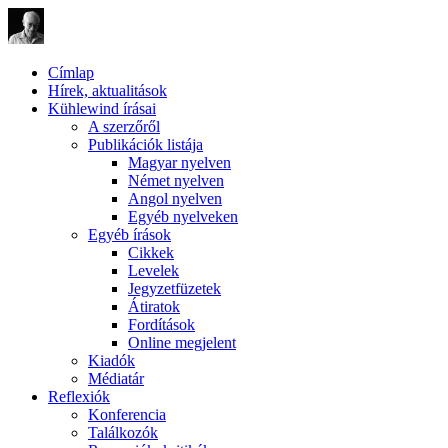
Címlap
Hírek, aktualitások
Kühlewind írásai
A szerzőről
Publikációk listája
Magyar nyelven
Német nyelven
Angol nyelven
Egyéb nyelveken
Egyéb írások
Cikkek
Levelek
Jegyzetfüzetek
Átiratok
Fordítások
Online megjelent
Kiadók
Médiatár
Reflexiók
Konferencia
Találkozók