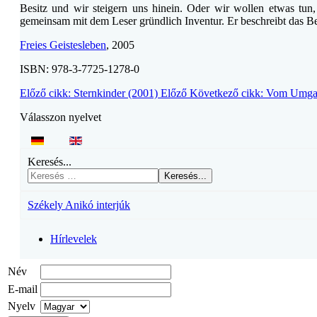
Besitz und wir steigern uns hinein. Oder wir wollen etwas tun
gemeinsam mit dem Leser gründlich Inventur. Er beschreibt das Be
Freies Geistesleben
, 2005
ISBN: 978-3-7725-1278-0
Előző cikk: Sternkinder (2001)
Előző
Következő cikk: Vom Umgan
Válasszon nyelvet
Keresés...
Keresés...
Székely Anikó interjúk
Hírlevelek
Név
E-mail
Nyelv