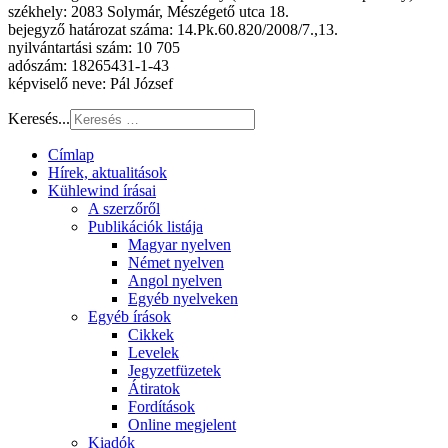
székhely: 2083 Solymár, Mészégető utca 18.
bejegyző határozat száma: 14.Pk.60.820/2008/7.,13.
nyilvántartási szám: 10 705
adószám: 18265431-1-43
képviselő neve: Pál József
Keresés...
Címlap
Hírek, aktualitások
Kühlewind írásai
A szerzőről
Publikációk listája
Magyar nyelven
Német nyelven
Angol nyelven
Egyéb nyelveken
Egyéb írások
Cikkek
Levelek
Jegyzetfüzetek
Átiratok
Fordítások
Online megjelent
Kiadók