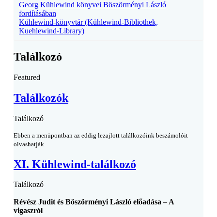
Georg Kühlewind könyvei Böszörményi László
fordításában
Kühlewind-könyvtár (Kühlewind-Bibliothek,
Kuehlewind-Library)
Találkozó
Featured
Találkozók
Találkozó
Ebben a menüpontban az eddig lezajlott találkozóink beszámolóit
olvashatják.
XI. Kühlewind-találkozó
Találkozó
Révész Judit és Böszörményi László előadása – A
vigaszról