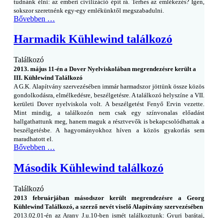
tudnánk élni: az emberi civilizáció épít rá. Terhes az emlékezés? Igen,
sokszor szeretnénk egy-egy emlékünktől megszabadulni.
Bővebben …
Harmadik Kühlewind találkozó
Találkozó
2013. május 11-én a Dover Nyelviskolában megrendezésre került a
III. Kühlewind Találkozó
A G.K. Alapítvány szervezésében immár harmadszor jöttünk össze közös
gondolkodásra, elmélkedésre, beszélgetésre. A találkozó helyszíne a VII.
kerületi Dover nyelviskola volt. A beszélgetést Fenyő Ervin vezette.
Mint mindig, a találkozón nem csak egy színvonalas előadást
hallgathattunk meg, hanem maguk a résztvevők is bekapcsolódhattak a
beszélgetésbe. A hagyományokhoz híven a közös gyakorlás sem
maradhatott el.
Bővebben …
Második Kühlewind találkozó
Találkozó
2013 februárjában másodszor került megrendezésre a Georg
Kühlewind Találkozó, a szerző nevét viselő Alapítvány szervezésében
2013.02.01-én az Arany J.u.10-ben ismét találkoztunk: Gyuri barátai,