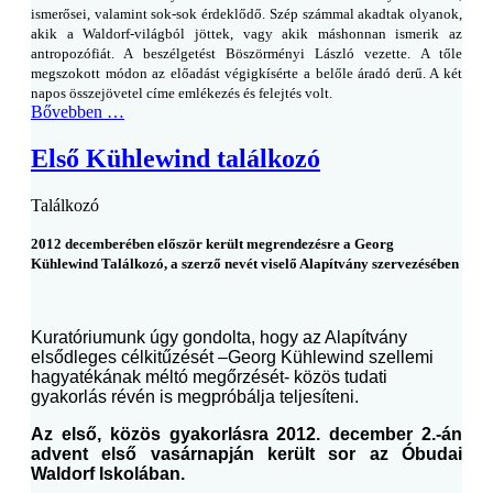
ismerősei, valamint sok-sok érdeklődő. Szép számmal akadtak olyanok,
akik a Waldorf-világból jöttek, vagy akik máshonnan ismerik az
antropozófiát. A beszélgetést Böszörményi László vezette. A tőle
megszokott módon az előadást végigkísérte a belőle áradó derű. A két
napos összejövetel címe emlékezés és felejtés volt.
Bővebben …
Első Kühlewind találkozó
Találkozó
2012 decemberében először került megrendezésre a Georg
Kühlewind Találkozó, a szerző nevét viselő Alapítvány szervezésében
Kuratóriumunk úgy gondolta, hogy az Alapítvány
elsődleges célkitűzését –Georg Kühlewind szellemi
hagyatékának méltó megőrzését- közös tudati
gyakorlás révén is megpróbálja teljesíteni.
Az első, közös gyakorlásra 2012. december 2.-án
advent első vasárnapján került sor az Óbudai
Waldorf Iskolában.