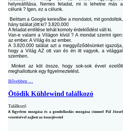
helyreállítása. Nemes feladat, mi is lehetne más a
célunk ? Igen, ez a célunk.
Beírtam a Google keresőbe a mondatot, mit gondoltok,
hány találat jött ki? 3.820.000
A feladat említése tehát komoly érdeklődést vált ki.
Van-e valami a Világon kívül ? A mondat szerint igen:
az ember. A Világ és az ember.
A 3.820.000 találat azt a meggyőződésünket igazolja,
hogy a Világ AZ ott van és én itt vagyok, a világgal
szemben.
Minket az köt össze, hogy sok-sok évvel ezelőtt
meghallottunk egy figyelmeztetést.
Bővebben …
Ötödik Kühlewind találkozó
Találkozó
figyelem mozgása és a gondolkodás mozgása címmel Pál József
A
vezetésével zajlott az összejövetel