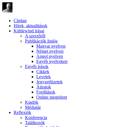
Címlap
Hírek, aktualitások
Kühlewind írásai
A szerzőről
Publikációk listája
Magyar nyelven
Német nyelven
Angol nyelven
Egyéb nyelveken
Egyéb írások
Cikkek
Levelek
Jegyzetfüzetek
Átiratok
Fordítások
Online megjelent
Kiadók
Médiatár
Reflexiók
Konferencia
Találkozók