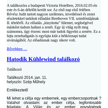
A találkozóra a budapesti Victoria Hotelben, 2016.02.05-én
este és 6-án délelőtt került sor. Az első nap első felében
Révész Judit tartott nagyon szellemes, kivetítéssel és zenei
részletekkel tarkított előadást Beethoven VII. szimfóniájának
II. tételéről. Az előadás „kinyitotta” fülemet, segítségével
másként tudom hallani a zenét. Egy új világ nyílt meg
számomra, úgy érzem: most már tudok figyelni a zenére. Ez a
fajta zenehallgatás is egyfajta kiút a hétköznapi tudat
sivárságából. Az előadásnak nagy sikere volt.
Bővebben …
Hatodik Kühlewind találkozó
Találkozó
Találkozó 2014. jan. 11.
helyszín: Szép Műhely
Emlékeztető
Mi lehet a célja egy embernek, egy embercsoportnak ?
Valahol olvastam: az ember célja, legfontosabb
feladata: A Világ és az ember egységének