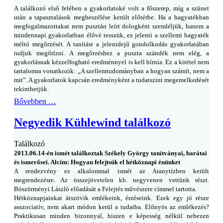
A találkozó első felében a gyakorlatoké volt a főszerep, míg a szünet
után a tapasztalások megbeszélése került előtérbe. Ha a hagyatékban
megfogalmazottakat nem pusztán leírt dologként szemléljük, hanem a
mindennapi gyakorlatban élővé tesszük, ez jelenti a szellemi hagyaték
méltó megőrzését. A tanítást a jelenidejű gondolkodás gyakorlatában
tudjuk megőrízni. A megőrzéshez a puszta szándék nem elég, a
gyakorlásnak kézzelfogható eredménnyel is kell bírnia. Ez a kitétel nem
tartalomra vonatkozik: „A szellemtudományban a hogyan számít, nem a
mit”. A gyakorlatok kapcsán eredményként a tudatszint megemelkedését
tekinthetjük.
Bővebben …
Negyedik Kühlewind találkozó
Találkozó
2013.06.14-én ismét találkoztak Székely György tanítványai, barátai
és ismerősei. Alcím: Hogyan felejtsük el hétköznapi énünket
A rendezvény ez alkalommal ismét az Aranytízben került
megrendezésre. Az összejövetelen kb. negyvenen vettünk részt.
Böszörményi László előadását a Felejtés művészete címmel tartotta.
Hétköznapjainkat átszövik emlékeink, érzéseink. Ezek egy jó része
asszociatív, nem akart módon kerül a tudatba. Előnyös az emlékezés?
Praktikusan minden bizonnyal, hiszen e képesség nélkül nehezen