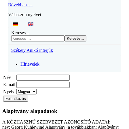
Bővebben …
Válasszon nyelvet
Keresés...
Keresés...
Székely Anikó interjúk
Hírlevelek
Név
E-mail
Nyelv
Alapítvány alapadatok
A KÖZHASZNÚ SZERVEZET AZONOSÍTÓ ADATAI:
név: Georg Kühlewind Alapítvány (a továbbiakban: Alapítvány)