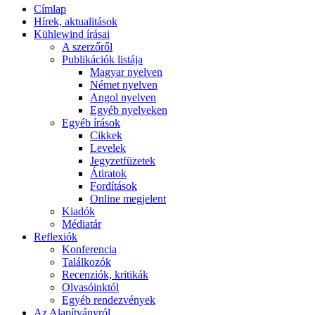
Címlap
Hírek, aktualitások
Kühlewind írásai
A szerzőről
Publikációk listája
Magyar nyelven
Német nyelven
Angol nyelven
Egyéb nyelveken
Egyéb írások
Cikkek
Levelek
Jegyzetfüzetek
Átiratok
Fordítások
Online megjelent
Kiadók
Médiatár
Reflexiók
Konferencia
Találkozók
Recenziók, kritikák
Olvasóinktól
Egyéb rendezvények
Az Alapítványról