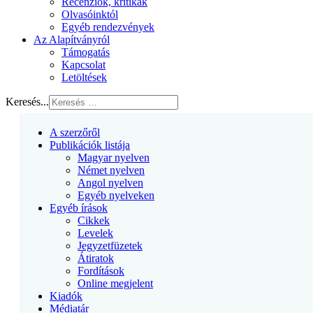
Recenziók, kritikák
Olvasóinktól
Egyéb rendezvények
Az Alapítványról
Támogatás
Kapcsolat
Letöltések
Keresés...
A szerzőről
Publikációk listája
Magyar nyelven
Német nyelven
Angol nyelven
Egyéb nyelveken
Egyéb írások
Cikkek
Levelek
Jegyzetfüzetek
Átiratok
Fordítások
Online megjelent
Kiadók
Médiatár