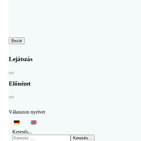
Bezár
Lejátszás
Előnézet
Válasszon nyelvet
Keresés...
Keresés...