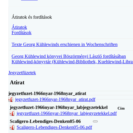
Átiratok és fordítások
Átiratok
Fordítások
Texte Georg Kühlewinds erschienen in Wochenschriften
Georg Kühlewind könyvei Böszörményi László fordításában
Kühlewind-könyvtár (Kühlewind-Bibliothek, Kuehlewind-Libra
Jegyzetfüzetek
Atirat
jegyzetfuzet-1966nyar-1968nyar_atirat
jegyzetfuzet-1966nyar-1968nyar_atirat.pdf
jegyzetfuzet-1966nyar-1968nyar_labjegyzetekkel
Cím
jegyzetfuzet-1966nyar-1968nyar_labjegyzetekkel.pdf
Scaligero-Lebendiges-Denken05-06
Scaligero-Lebendiges-Denken05-06.pdf