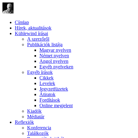
Címlap
Hírek, aktualitások
Kühlewind írásai
A szerzőről
Publikációk listája
Magyar nyelven
Német nyelven
Angol nyelven
Egyéb nyelveken
Egyéb írások
Cikkek
Levelek
Jegyzetfüzetek
Átiratok
Fordítások
Online megjelent
Kiadók
Médiatár
Reflexiók
Konferencia
Találkozók