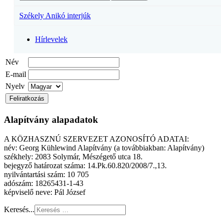
Székely Anikó interjúk
Hírlevelek
Név
E-mail
Nyelv
Alapítvány alapadatok
A KÖZHASZNÚ SZERVEZET AZONOSÍTÓ ADATAI:
név: Georg Kühlewind Alapítvány (a továbbiakban: Alapítvány)
székhely: 2083 Solymár, Mészégető utca 18.
bejegyző határozat száma: 14.Pk.60.820/2008/7.,13.
nyilvántartási szám: 10 705
adószám: 18265431-1-43
képviselő neve: Pál József
Keresés...