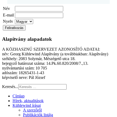
Név
E-mail
Nyelv
Alapítvány alapadatok
A KÖZHASZNÚ SZERVEZET AZONOSÍTÓ ADATAI:
név: Georg Kühlewind Alapítvány (a továbbiakban: Alapítvány)
székhely: 2083 Solymár, Mészégető utca 18.
bejegyző határozat száma: 14.Pk.60.820/2008/7.,13.
nyilvántartási szám: 10 705
adószám: 18265431-1-43
képviselő neve: Pál József
Keresés...
Címlap
Hírek, aktualitások
Kühlewind írásai
A szerzőről
Publikációk listája