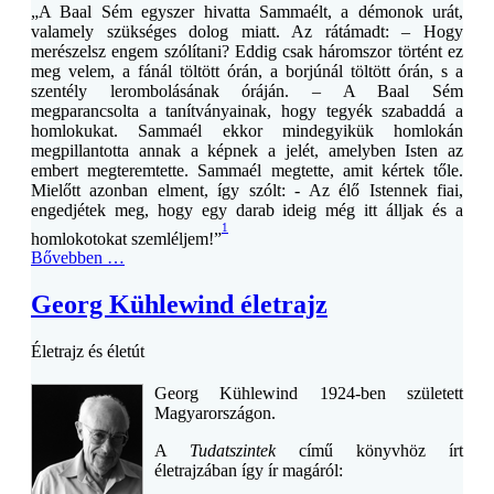
„A Baal Sém egyszer hivatta Sammaélt, a démonok urát,
valamely szükséges dolog miatt. Az rátámadt: – Hogy
merészelsz engem szólítani? Eddig csak háromszor történt ez
meg velem, a fánál töltött órán, a borjúnál töltött órán, s a
szentély lerombolásának óráján. – A Baal Sém
megparancsolta a tanítványainak, hogy tegyék szabaddá a
homlokukat. Sammaél ekkor mindegyikük homlokán
megpillantotta annak a képnek a jelét, amelyben Isten az
embert megteremtette. Sammaél megtette, amit kértek tőle.
Mielőtt azonban elment, így szólt: - Az élő Istennek fiai,
engedjétek meg, hogy egy darab ideig még itt álljak és a
1
homlokotokat szemléljem!”
Bővebben …
Georg Kühlewind életrajz
Életrajz és életút
Georg Kühlewind 1924-ben született
Magyarországon.
A
Tudatszintek
című könyvhöz írt
életrajzában így ír magáról: