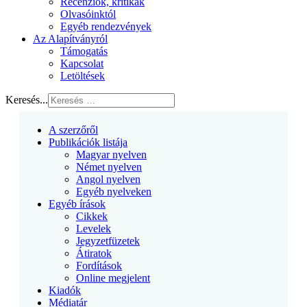
Recenziók, kritikák
Olvasóinktól
Egyéb rendezvények
Az Alapítványról
Támogatás
Kapcsolat
Letöltések
Keresés...
A szerzőről
Publikációk listája
Magyar nyelven
Német nyelven
Angol nyelven
Egyéb nyelveken
Egyéb írások
Cikkek
Levelek
Jegyzetfüzetek
Átiratok
Fordítások
Online megjelent
Kiadók
Médiatár