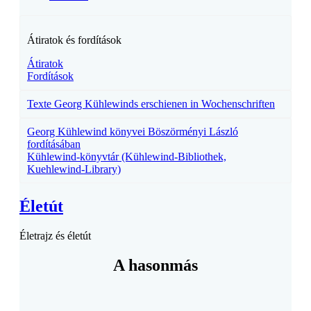
Átiratok és fordítások
Átiratok
Fordítások
Texte Georg Kühlewinds erschienen in Wochenschriften
Georg Kühlewind könyvei Böszörményi László
fordításában
Kühlewind-könyvtár (Kühlewind-Bibliothek,
Kuehlewind-Library)
Életút
Életrajz és életút
A hasonmás