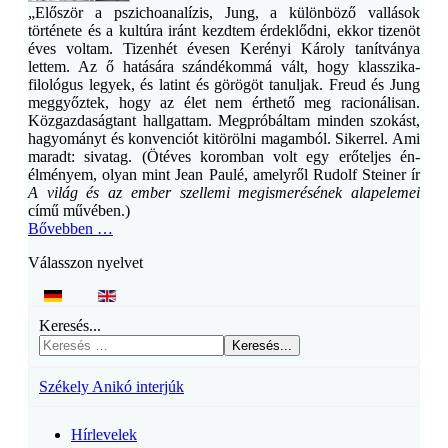
„Először a pszichoanalízis, Jung, a különböző vallások
története és a kultúra iránt kezdtem érdeklődni, ekkor tizenöt
éves voltam. Tizenhét évesen Kerényi Károly tanítványa
lettem. Az ő hatására szándékommá vált, hogy klasszika-
filológus legyek, és latint és görögöt tanuljak. Freud és Jung
meggyőztek, hogy az élet nem érthető meg racionálisan.
Közgazdaságtant hallgattam. Megpróbáltam minden szokást,
hagyományt és konvenciót kitörölni magamból. Sikerrel. Ami
maradt: sivatag. (Ötéves koromban volt egy erőteljes én-
élményem, olyan mint Jean Paulé, amelyről Rudolf Steiner ír
A világ és az ember szellemi megismerésének alapelemei
című művében.)
Bővebben …
Válasszon nyelvet
Keresés...
Keresés...
Székely Anikó interjúk
Hírlevelek