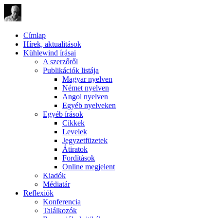
Címlap
Hírek, aktualitások
Kühlewind írásai
A szerzőről
Publikációk listája
Magyar nyelven
Német nyelven
Angol nyelven
Egyéb nyelveken
Egyéb írások
Cikkek
Levelek
Jegyzetfüzetek
Átiratok
Fordítások
Online megjelent
Kiadók
Médiatár
Reflexiók
Konferencia
Találkozók