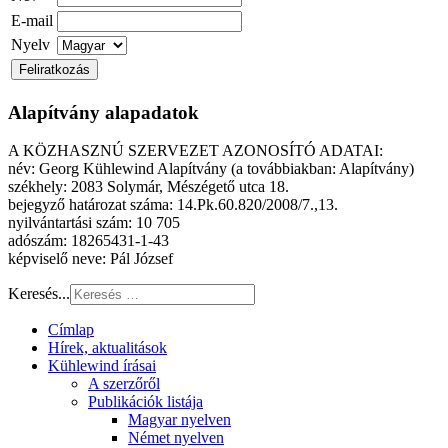
E-mail
Nyelv
Alapítvány alapadatok
A KÖZHASZNÚ SZERVEZET AZONOSÍTÓ ADATAI:
név: Georg Kühlewind Alapítvány (a továbbiakban: Alapítvány)
székhely: 2083 Solymár, Mészégető utca 18.
bejegyző határozat száma: 14.Pk.60.820/2008/7.,13.
nyilvántartási szám: 10 705
adószám: 18265431-1-43
képviselő neve: Pál József
Keresés...
Címlap
Hírek, aktualitások
Kühlewind írásai
A szerzőről
Publikációk listája
Magyar nyelven
Német nyelven