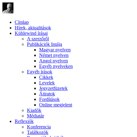
Címlap
Hírek, aktualitások
Kühlewind írásai
A szerzőről
Publikációk listája
Magyar nyelven
Német nyelven
Angol nyelven
Egyéb nyelveken
Egyéb írások
Cikkek
Levelek
Jegyzetfüzetek
Átiratok
Fordítások
Online megjelent
Kiadók
Médiatár
Reflexiók
Konferencia
Találkozók