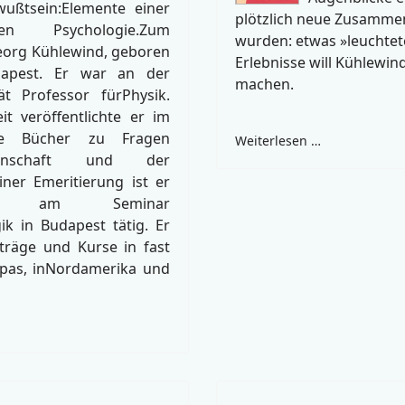
ußtsein:Elemente einer
plötzlich neue Zusamme
ellen Psychologie.Zum
wurden: etwas »leuchtete
eorg Kühlewind, geboren
Erlebnisse will Kühlewi
dapest. Er war an der
machen.
ät Professor fürPhysik.
t veröffentlichte er im
he Bücher zu Fragen
Weiterlesen …
issenschaft und der
iner Emeritierung ist er
t am Seminar
k in Budapest tätig. Er
rträge und Kurse in fast
opas, inNordamerika und