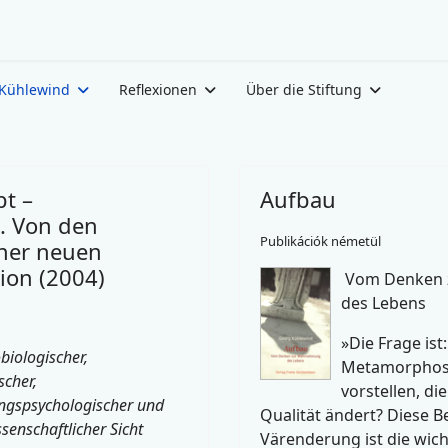
Kühlewind
Reflexionen
Über die Stiftung
t –
Aufbau
. Von den
Publikációk németül
iner neuen
ion (2004)
Vom Denken 
des Lebens
»Die Frage ist:
biologischer,
Metamorphos
cher,
vorstellen, die
ngspsychologischer und
Qualität ändert? Diese 
senschaftlicher Sicht
Värenderung ist die wich