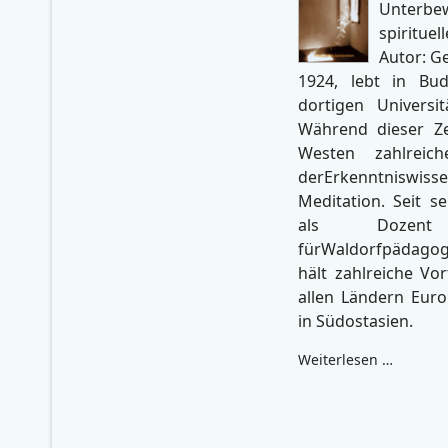
Unterbew
spiritu
Autor: G
1924, lebt in Bu
dortigen Universit
Während dieser Zei
Westen zahlreic
derErkenntnisw
Meditation. Seit se
als Dozen
fürWaldorfpädagogi
hält zahlreiche Vo
allen Ländern Eur
in Südostasien.
Weiterlesen …