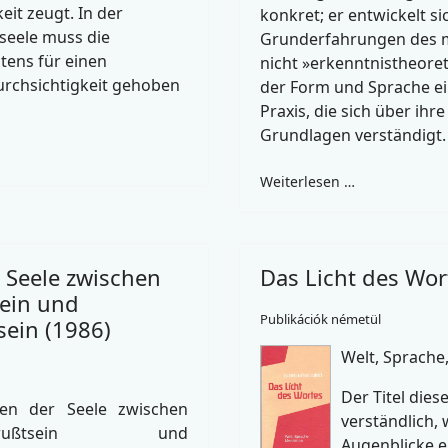
eit zeugt. In der
konkret; er entwickelt s
seele muss die
Grunderfahrungen des 
tens für einen
nicht »erkenntnistheoret
urchsichtigkeit gehoben
der Form und Sprache ei
Praxis, die sich über ihre
Grundlagen verständigt.
Weiterlesen …
 Seele zwischen
Das Licht des Wor
ein und
Publikációk németül
ein (1986)
Welt, Sprache
Der Titel dies
en der Seele zwischen
verständlich,
bewußtsein und
Augenblicke e