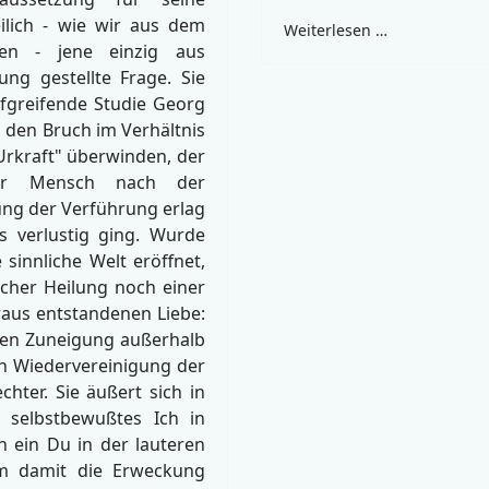
eilich - wie wir aus dem
Weiterlesen …
ssen - jene einzig aus
ung gestellte Frage. Sie
efgreifende Studie Georg
 den Bruch im Verhältnis
rkraft" überwinden, der
der Mensch nach der
ng der Verführung erlag
s verlustig ging. Wurde
sinnliche Welt eröffnet,
lcher Heilung noch einer
raus entstandenen Liebe:
inen Zuneigung außerhalb
h Wiedervereinigung der
hter. Sie äußert sich in
n selbstbewußtes Ich in
n ein Du in der lauteren
ihm damit die Erweckung