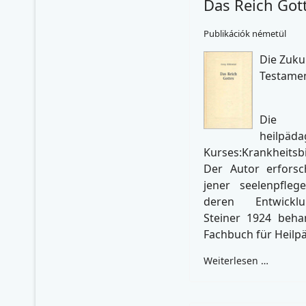
Das Reich Got
Publikációk németül
Die Zuku
Testame
Die
heilpäda
Kurses:Krankheits
Der Autor erforsc
jener seelenpfleg
deren Entwicklu
Steiner 1924 behan
Fachbuch für Heilp
Weiterlesen …