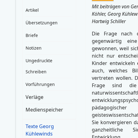
Mit beiträgen von Ge
Artikel
Köhler, Georg Kühlew
Hartwig Schiller
Übersetzungen
Die Frage nach 
Briefe
gegenwärtig eine
Notizen
gewonnen, weil sic
nicht nur entsche
Ungedruckte
Kinder entwickeln 
auch, welches B
Schreiben
vertreten wollen. 
Vorführungen
Frage sind die
naturwissentschaftl
Verläge
entwicklungspsycho
pädagog
Medienspeicher
geisteswissentscha
Sie konvergieren da
Texte Georg
ganzheitliche S
Kühlewinds
Entwicklung.