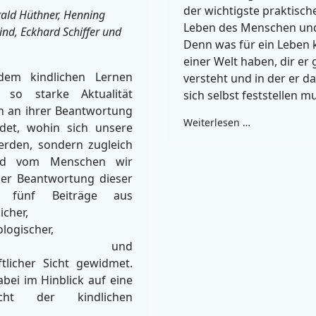
der wichtigste praktische
rald Hüthner, Henning
Leben des Menschen und
ind, Eckhard Schiffer und
Denn was für ein Leben 
einer Welt haben, dir er 
dem kindlichen Lernen
versteht und in der er d
 so starke Aktualität
sich selbst feststellen m
h an ihrer Beantwortung
Weiterlesen …
idet, wohin sich unsere
erden, sondern zugleich
ild vom Menschen wir
Der Beantwortung dieser
 fünf Beiträge aus
icher,
logischer,
ischer und
ftlicher Sicht gewidmet.
bei im Hinblick auf eine
icht der kindlichen