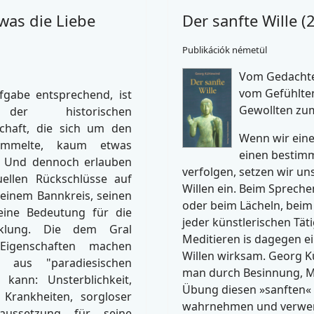
was die Liebe
Der sanfte Wille (
)
Publikációk németül
Vom Gedacht
vom Gefühlte
fgabe entsprechend, ist
Gewollten zum
er historischen
chaft, die sich um den
Wenn wir eine
ammelte, kaum etwas
einen bestim
. Und dennoch erlauben
verfolgen, setzen wir un
ellen Rückschlüsse auf
Willen ein. Beim Spreche
einem Bannkreis, seinen
oder beim Lächeln, beim
eine Bedeutung für die
jeder künstlerischen Tät
icklung. Die dem Gral
Meditieren is dagegen e
 Eigenschaften machen
Willen wirksam. Georg K
r aus "paradiesischen
man durch Besinnung, M
 kann: Unsterblichkeit,
Übung diesen »sanften« 
 Krankheiten, sorgloser
wahrnehmen und verwen
raussetzung für seine