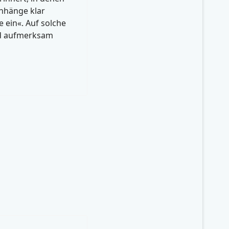
nhänge klar
 ein«. Auf solche
nd aufmerksam