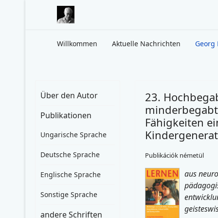
Willkommen
Aktuelle Nachrichten
Georg 
23. Hochbegab
Über den Autor
minderbegabt
Publikationen
Fähigkeiten e
Kindergenerat
Ungarische Sprache
Deutsche Sprache
Publikációk németül
aus neuro
Englische Sprache
pädagogis
Sonstige Sprache
entwicklu
geisteswis
andere Schriften