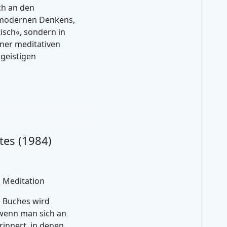
ich an den
modernen Denkens,
isch«, sondern in
ner meditativen
 geistigen
tes (1984)
, Meditation
e Buches wird
 wenn man sich an
rinnert, in denen