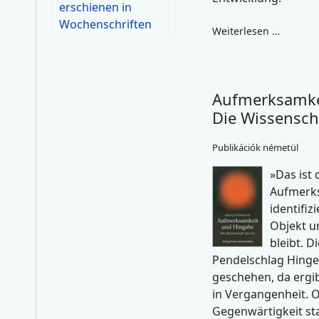
erschienen in
Wochenschriften
Weiterlesen …
Aufmerksamke
Die Wissenscha
Publikációk németül
»Das ist 
Aufmerks
identifiz
Objekt u
bleibt. 
Pendelschlag Hing
geschehen, da ergib
in Vergangenheit. O
Gegenwärtigkeit sta