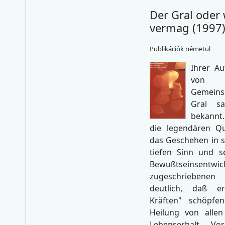
Der Gral oder 
vermag (1997
Publikációk németül
Ihrer Au
von d
Gemeins
Gral s
bekannt
die legendären Qu
das Geschehen in s
tiefen Sinn und s
Bewußtseinsentw
zugeschriebenen
deutlich, daß e
Kräften" schöpfen
Heilung von allen
Lebenserhalt. Vo