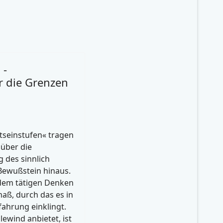
 -
r die Grenzen
seinstufen« tragen
über die
 des sinnlich
ewußstein hinaus.
 dem tätigen Denken
maß, durch das es in
fahrung einklingt.
ewind anbietet, ist