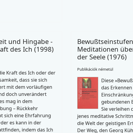
it und Hingabe -
Bewußtseinstufen
ft des Ich (1998)
Meditationen übe
der Seele (1976)
Publikációk németül
die Kraft des Ich oder der
amkeit, dass sie sich
Diese »Bewußt
iert mit dem vorläufigen
das Erkennen 
nd doch unverändert
Einschränkung
Dies mag in dem
gebundenen B
ebung – Rückkehr
Sie verleihen
t sich eine Ehrfahrung
jenes meditative Schritt
der es kann in der
die Welt der geistigen Er
ttfinden, indem das Ich
Der Weg, den Georg Kühl