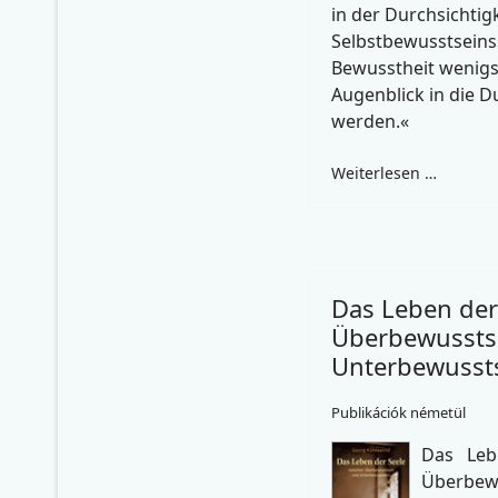
in der Durchsichtigk
Selbstbewusstseins
Bewusstheit wenigs
Augenblick in die D
werden.«
Weiterlesen …
Das Leben der
Überbewussts
Unterbewussts
Publikációk németül
Das Leb
Über