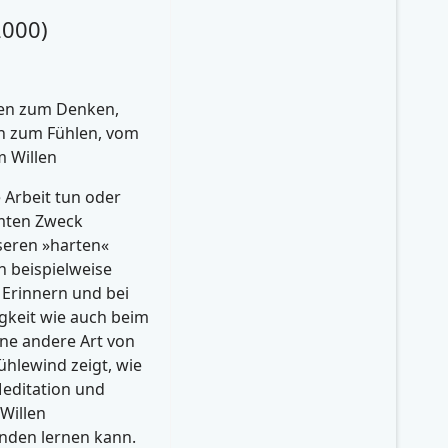
2000)
en zum Denken,
n zum Fühlen, vom
 Willen
 Arbeit tun oder
mten Zweck
seren »harten«
n beispielweise
 Erinnern und bei
igkeit wie auch beim
ine andere Art von
ühlewind zeigt, wie
editation und
Willen
den lernen kann.