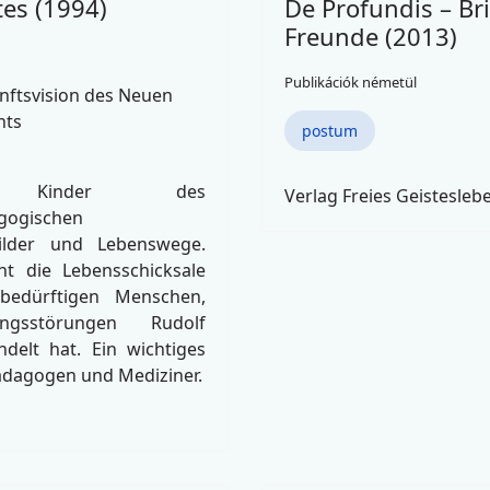
tes (1994)
De Profundis – Bri
Freunde (2013)
Publikációk németül
nftsvision des Neuen
nts
postum
 Kinder des
Verlag Freies Geistesleb
gogischen
bilder und Lebenswege.
ht die Lebensschicksale
ebedürftigen Menschen,
ngsstörungen Rudolf
delt hat. Ein wichtiges
ädagogen und Mediziner.