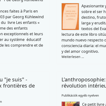
Apasionante y
nces faites à Paris en
sobre el ser 
03 par Georg Kühlewind
destino, frut
 du livre Les enfants «
larga y erudit
thème des enfants
textos del Eva
on exceptionnels et leurs
lectura de este libro sitú
grer au système éducatif
mundo nuevo respecto d
 de les comprendre et de
consciencia diaria: el m
y del amor cognitivo.
Weiterlesen …
 "je suis" -
L’anthroposophie:
 frontières de
révolution intérie
Publikációk egyéb nyelven
en
Ce petit livre