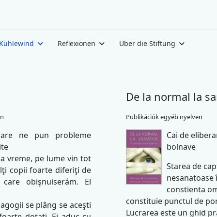
Kühlewind
Reflexionen
Über die Stiftung
De la normal la s
en
Publikációk egyéb nyelven
care ne pun probleme
Cai de elibera
ite
bolnave
ma vreme, pe lume vin tot
Starea de capt
i copii foarte diferiţi de
nesanatoase î
 care obişnuiserám. El
constienta om
constituie punctul de porn
agogii se plâng se aceşti
Lucrarea este un ghid pr
i foarte dotaţi. Ei aduc cu