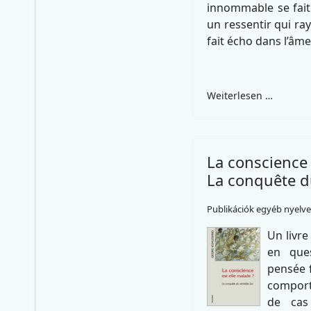
innommable se fait 
un ressentir qui ra
fait écho dans l’âme
Weiterlesen …
La conscience 
La conquête du
Publikációk egyéb nyelv
Un livre
en que
pensée 
compor
de cas 