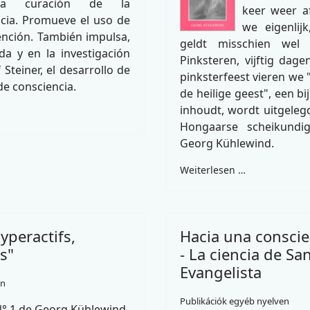
la curación de la
keer weer a
cia. Promueve el uso de
we eigenlij
tención. También impulsa,
geldt misschien wel
a y en la investigación
Pinksteren, vijftig dag
 Steiner, el desarrollo de
pinksterfeest vieren we
e consciencia.
de heilige geest", een bi
inhoudt, wordt uitgeleg
Hongaarse scheikundi
Georg Kühlewind.
Weiterlesen …
yperactifs,
Hacia una conscie
s"
- La ciencia de Sa
Evangelista
en
Publikációk egyéb nyelven
N° 1 de Georg Kühlewind