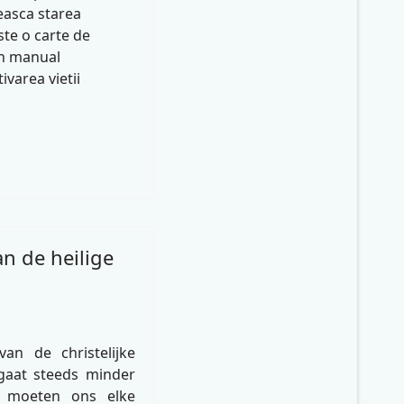
easca starea
ste o carte de
un manual
varea vietii
n de heilige
van de christelijke
 gaat steeds minder
e moeten ons elke