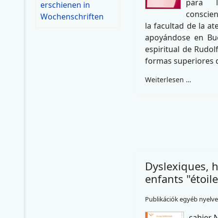
para 
erschienen in
conscien
Wochenschriften
la facultad de la a
apoyándose en Bud
espiritual de Rudolf
formas superiores d
Weiterlesen …
Dyslexiques, h
enfants "étoile
Publikációk egyéb nyelv
cahier 