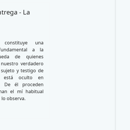
ntrega - La
 constituye una
fundamental a la
queda de quienes
 nuestro verdadero
 sujeto y testigo de
a, está oculto en
a. De él proceden
man el mí habitual
 lo observa.