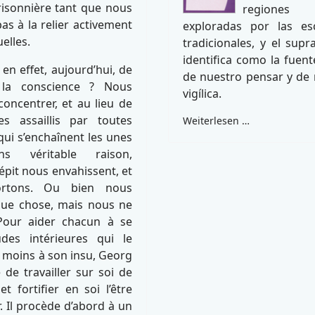
risonnière tant que nous
regiones 
s à la relier activement
exploradas por las esc
uelles.
tradicionales, y el sup
identifica como la fuente
 en effet, aujourd’hui, de
de nuestro pensar y de 
 la conscience ? Nous
vigílica.
oncentrer, et au lieu de
s assaillis par toutes
Weiterlesen …
ui s’enchaînent les unes
s véritable raison,
épit nous envahissent, et
rtons. Ou bien nous
que chose, mais nous ne
 Pour aider chacun à se
udes intérieures qui le
 moins à son insu, Georg
de travailler sur soi de
t fortifier en soi l’être
 Il procède d’abord à un