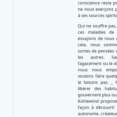
conscience reste p
ne nous exerçons pa
à ses sources spirit
Qui ne souffre pas,
ces maladies de
essayons de nous c
cela, nous somme
sortes de pensées q
les autres. San
l’agacement ou le d
nous nous empo
voulons faire quel
le faisons pas. _
libérer des habit
gouvernent plus ou
Kühlewind propose 
façon à découvrir e
autonome, créateur.