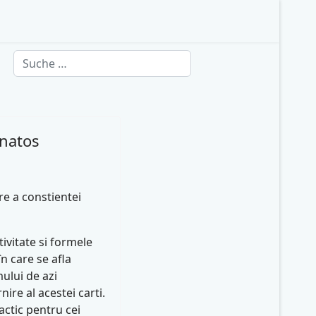
Suchen
anatos
re a constientei
ivitate si formele
n care se afla
ului de azi
ire al acestei carti.
actic pentru cei