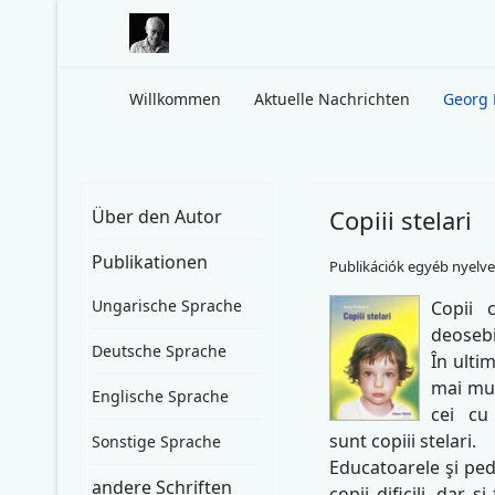
Willkommen
Aktuelle Nachrichten
Georg 
Copiii stelari
Über den Autor
Publikationen
Publikációk egyéb nyelv
Ungarische Sprache
Copii 
deoseb
Deutsche Sprache
În ulti
mai mulţ
Englische Sprache
cei cu
sunt copiii stelari.
Sonstige Sprache
Educatoarele şi ped
andere Schriften
copii dificili, dar ş