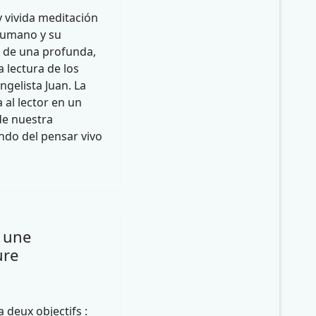
 vivida meditación
humano y su
o de una profunda,
a lectura de los
ngelista Juan. La
a al lector en un
e nuestra
undo del pensar vivo
 une
ure
 a deux objectifs :