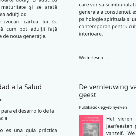
care vor sa-si îmbunatat
maturitate şi se arată
generala a constientei, e
a adulţilor.
psihologie spirituala si 
rovocări cartea lui G.
contemporan pentru culti
ă cum pot adulţii faţă
interioare.
e de noua generaţie.
Weiterlesen …
ad a la Salud
De vernieuwing va
geest
en
Publikációk egyéb nyelven
para el desarrollo de la
cia
Het vieren 
jaarfeesten
ro es una guía práctica
vanzelf. W