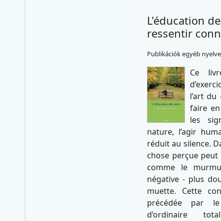
L’éducation de
ressentir conn
Publikációk egyéb nyelv
Ce liv
d’exerci
l’art du 
faire en
les sig
nature, l’agir huma
réduit au silence. Da
chose perçue peut 
comme le murmur
négative - plus dou
muette. Cette con
précédée par le
d’ordinaire to