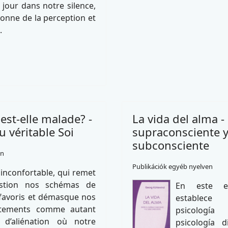
jour dans notre silence,
yonne de la perception et
.
est-elle malade? -
La vida del alma - 
 véritable Soi
supraconsciente y
subconsciente
en
Publikációk egyéb nyelven
 inconfortable, qui remet
stion nos schémas de
En este es
favoris et démasque nos
establece
tements comme autant
psicología
d’aliénation où notre
psicología d