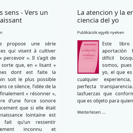
s sens - Vers un
La atencion y la e
aissant
ciencia del yo
en
Publikációk egyéb nyelven
re propose une série
Este libro
ces qui visent à cultiver
aportación 
« percevoir ». Il s’agit de
difícil bús
 sorte que, en « lisant »
somos, pues
nes dont est faite la
yo, el que es
in soit le plus possible
cualquier experienci
ns ce silence, l’idée de la
perfecta transparenci
finalement « résonner »,
lasfuerzas que confor
e d’une force sonore
que es objeto para quien
cement que si elle était
Weiterlesen …
naissance lointaine est
 fait qu’un ressentir
talement inconnu et