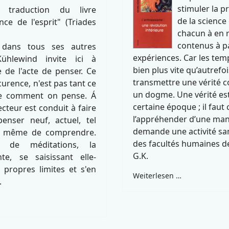
stimuler la pr
e traduction du livre
de la science d
nce de l'esprit" (Triades
chacun à en 
contenus à pa
dans tous ses autres
expériences. Car les tem
 Kühlewind invite ici à
bien plus vite qu’autrefo
 de l'acte de penser. Ce
transmettre une vérité
curence, n'est pas tant ce
un dogme. Une vérité es
ue comment on pense. Á
certaine époque ; il faut
ecteur est conduit à faire
l’appréhender d’une man
penser neuf, actuel, tel
demande une activité sa
acte même de comprendre.
des facultés humaines 
 de méditations, la
G.K.
te, se saisissant elle-
propres limites et s'en
Weiterlesen …
.