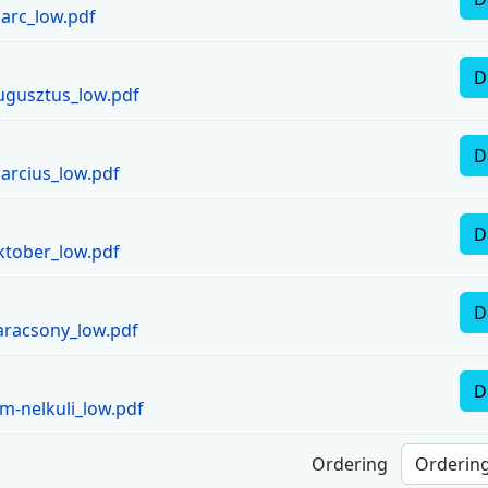
arc_low.pdf
D
ugusztus_low.pdf
D
arcius_low.pdf
D
ktober_low.pdf
D
aracsony_low.pdf
D
m-nelkuli_low.pdf
Ordering