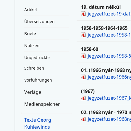
19. dátum nélkül
Artikel
jegyzetfuzet-19-dat
Übersetzungen
1958-1959-1964-1965
Briefe
jegyzetfuzet-1958-
Notizen
1958-60
jegyzetfuzet-1958-
Ungedruckte
Schreiben
01. (1966 nyár-1968 n
jegyzetfuzet-1966n
Vorführungen
(1967)
Verläge
jegyzetfuzet-1967_
Medienspeicher
02. (1968 nyár - 1970 
jegyzetfuzet-1968n
Texte Georg
Kühlewinds