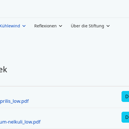
Kühlewind
Reflexionen
Über die Stiftung
ek
D
prilis_low.pdf
D
tum-nelkuli_low.pdf