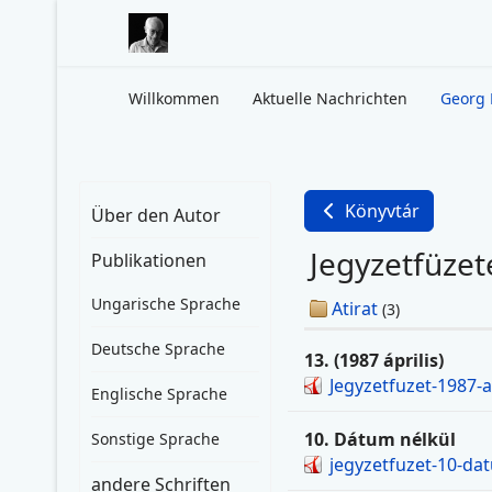
Willkommen
Aktuelle Nachrichten
Georg 
Könyvtár
Über den Autor
Jegyzetfüzet
Publikationen
Ungarische Sprache
Atirat
(3)
Deutsche Sprache
13. (1987 április)
Jegyzetfuzet-1987-a
Englische Sprache
10. Dátum nélkül
Sonstige Sprache
jegyzetfuzet-10-da
andere Schriften