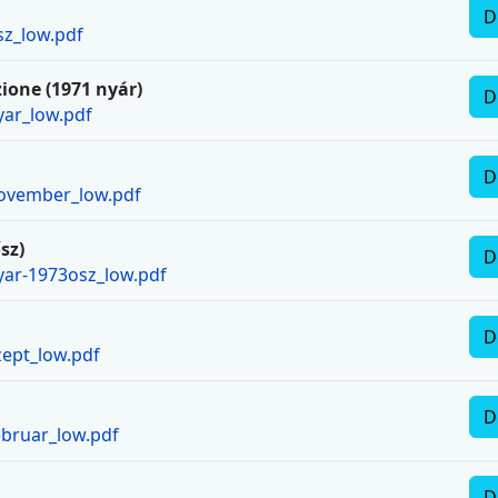
D
sz_low.pdf
ione (1971 nyár)
D
yar_low.pdf
D
november_low.pdf
sz)
D
yar-1973osz_low.pdf
D
zept_low.pdf
D
ebruar_low.pdf
D