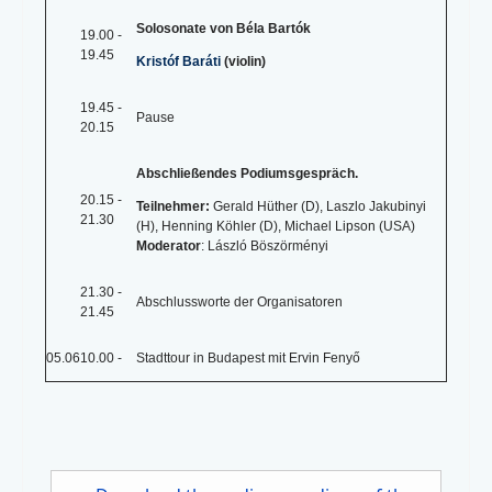
Solosonate von Béla Bartók
19.00 -
19.45
Kristóf Baráti
(violin)
19.45 -
Pause
20.15
Abschließendes Podiumsgespräch.
20.15 -
Teilnehmer:
Gerald Hüther (D), Laszlo Jakubinyi
21.30
(H), Henning Köhler (D), Michael Lipson (USA)
Moderator
: László Böszörményi
21.30 -
Abschlussworte der Organisatoren
21.45
05.06
10.00 -
Stadttour in Budapest mit Ervin Fenyő