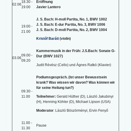
18.30 -
Eröffnung
02.06
19.00
Javier Lantero
J. S. Bach: H-moll Partita, No. 1, BWV 1002
J. S. Bach: E-dur Partita, No. 3, BWV 1006
19.00 -
J. S. Bach: D-moll Partita, No. 2, BWV 1004
21.00
Kristóf Baráti
(violin)
Kammermusik in der Früh: J.S.Bach: Sonate G-
09.00 -
Dur (BWV 1027)
03.06
09.20
Judit Révész (Cello) und Ágnes Ratkó (Klavier)
Podiumsgespräch. (Ist unser Bewusstsein
krank? Was wissen wir davon? Was können wir
für seine Heilung tun?)
09.30 -
11.00
Teilnehmer:
Gerald Hüther (D), László Jakubinyi
(H), Henning Köhler (D), Michael Lipson (USA)
Moderator
: László Böszörményi, Ervin Fenyő
11.00 -
Pause
11.30