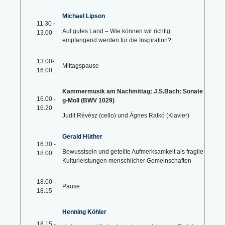
Michael Lipson
11.30 -
Auf gutes Land – Wie können wir richtig
13.00
empfangend werden für die Inspiration?
13.00-
Mittagspause
16.00
Kammermusik am Nachmittag: J.S.Bach: Sonate
16.00 -
g-Moll (BWV 1029)
16.20
Judit Révész (cello) und Ágnes Ratkó (Klavier)
Gerald Hüther
16.30 -
Bewusstsein und geteilte Aufmerksamkeit als fragile
18.00
Kulturleistungen menschlicher Gemeinschaften
18.00 -
Pause
18.15
Henning Köhler
18.15 -