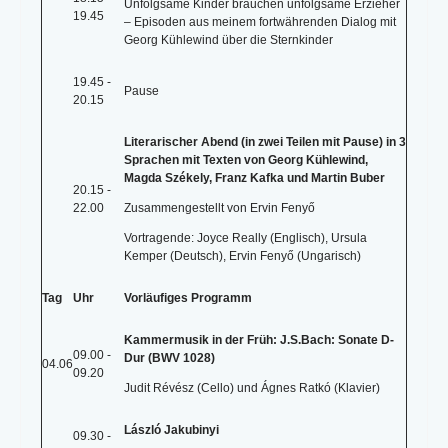
Unfolgsame Kinder brauchen unfolgsame Erzieher
19.45
– Episoden aus meinem fortwährenden Dialog mit
Georg Kühlewind über die Sternkinder
19.45 -
Pause
20.15
Literarischer Abend (in zwei Teilen mit Pause) in 3
Sprachen mit Texten von Georg Kühlewind,
Magda Székely, Franz Kafka und Martin Buber
20.15 -
22.00
Zusammengestellt von Ervin Fenyő
Vortragende: Joyce Really (Englisch), Ursula
Kemper (Deutsch), Ervin Fenyő (Ungarisch)
Tag
Uhr
Vorläufiges Programm
Kammermusik in der Früh: J.S.Bach: Sonate D-
09.00 -
Dur (BWV 1028)
04.06
09.20
Judit Révész (Cello) und Ágnes Ratkó (Klavier)
László Jakubinyi
09.30 -