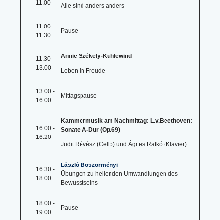
11.00
Alle sind anders anders
11.00 -
Pause
11.30
Annie Székely-Kühlewind
11.30 -
13.00
Leben in Freude
13.00 -
Mittagspause
16.00
Kammermusik am Nachmittag: L.v.Beethoven:
16.00 -
Sonate A-Dur (Op.69)
16.20
Judit Révész (Cello) und Ágnes Ratkó (Klavier)
László Böszörményi
16.30 -
Übungen zu heilenden Umwandlungen des
18.00
Bewusstseins
18.00 -
Pause
19.00