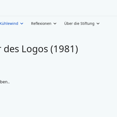
Kühlewind
Reflexionen
Über die Stiftung
r des Logos (1981)
ben..
e Belehrung der Sinne (1990)