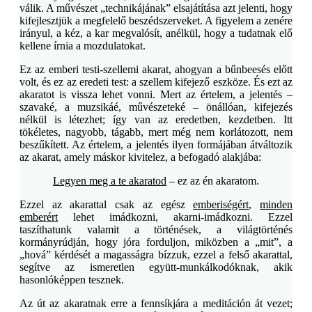
válik. A művészet „technikájának” elsajátítása azt jelenti, hogy
kifejlesztjük a megfelelő beszédszerveket. A figyelem a zenére
irányul, a kéz, a kar megvalósít, anélkül, hogy a tudatnak elő
kellene írnia a mozdulatokat.
Ez az emberi testi-szellemi akarat, ahogyan a bűnbeesés előtt
volt, és ez az eredeti test: a szellem kifejező eszköze. És ezt az
akaratot is vissza lehet vonni. Mert az értelem, a jelentés –
szavaké, a muzsikáé, művészeteké – önállóan, kifejezés
nélkül is létezhet; így van az eredetben, kezdetben. Itt
tökéletes, nagyobb, tágabb, mert még nem korlátozott, nem
beszűkített. Az értelem, a jelentés ilyen formájában átváltozik
az akarat, amely máskor kivitelez, a befogadó alakjába:
Legyen meg a te akaratod
– ez az én akaratom.
Ezzel az akarattal csak az egész
emberiségért
,
minden
emberért
lehet imádkozni, akarni-imádkozni. Ezzel
taszíthatunk valamit a történések, a világtörténés
kormányrúdján, hogy jóra forduljon, miközben a „mit”, a
„hová” kérdését a magasságra bízzuk, ezzel a felső akarattal,
segítve az ismeretlen együtt-munkálkodóknak, akik
hasonlóképpen tesznek.
Az út az akaratnak erre a fennsíkjára a meditáción át vezet;