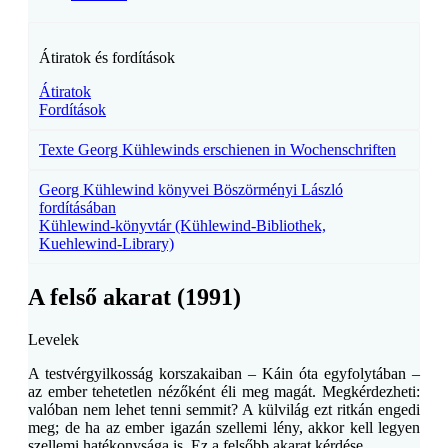
Átiratok és fordítások
Átiratok
Fordítások
Texte Georg Kühlewinds erschienen in Wochenschriften
Georg Kühlewind könyvei Böszörményi László
fordításában
Kühlewind-könyvtár (Kühlewind-Bibliothek,
Kuehlewind-Library)
A felső akarat (1991)
Levelek
A testvérgyilkosság korszakaiban – Káin óta egyfolytában –
az ember tehetetlen nézőként éli meg magát. Megkérdezheti:
valóban nem lehet tenni semmit? A külvilág ezt ritkán engedi
meg; de ha az ember igazán szellemi lény, akkor kell legyen
szellemi hatékonysága is. Ez a felsőbb akarat kérdése.