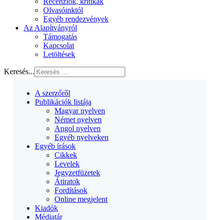
Recenziók, kritikák
Olvasóinktól
Egyéb rendezvények
Az Alapítványról
Támogatás
Kapcsolat
Letöltések
Keresés...
A szerzőről
Publikációk listája
Magyar nyelven
Német nyelven
Angol nyelven
Egyéb nyelveken
Egyéb írások
Cikkek
Levelek
Jegyzetfüzetek
Átiratok
Fordítások
Online megjelent
Kiadók
Médiatár