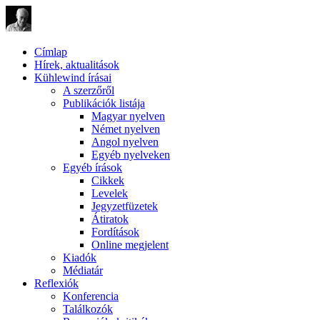
Címlap
Hírek, aktualitások
Kühlewind írásai
A szerzőről
Publikációk listája
Magyar nyelven
Német nyelven
Angol nyelven
Egyéb nyelveken
Egyéb írások
Cikkek
Levelek
Jegyzetfüzetek
Átiratok
Fordítások
Online megjelent
Kiadók
Médiatár
Reflexiók
Konferencia
Találkozók