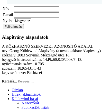
Név
E-mail
Nyelv
Alapítvány alapadatok
A KÖZHASZNÚ SZERVEZET AZONOSÍTÓ ADATAI:
név: Georg Kühlewind Alapítvány (a továbbiakban: Alapítvány)
székhely: 2083 Solymár, Mészégető utca 18.
bejegyző határozat száma: 14.Pk.60.820/2008/7.,13.
nyilvántartási szám: 10 705
adószám: 18265431-1-43
képviselő neve: Pál József
Keresés...
Címlap
Hírek, aktualitások
Kühlewind írásai
A szerzőről
Publikációk listája