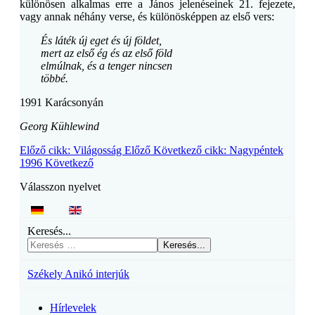
különösen alkalmas erre a János jelenéseinek 21. fejezete,
vagy annak néhány verse, és különösképpen az első vers:
És láték új eget és új földet,
mert az első ég és az első föld
elmúlnak, és a tenger nincsen
többé.
1991 Karácsonyán
Georg Kühlewind
Előző cikk: Világosság
Előző
Következő cikk: Nagypéntek
1996
Következő
Válasszon nyelvet
Keresés...
Keresés...
Székely Anikó interjúk
Hírlevelek