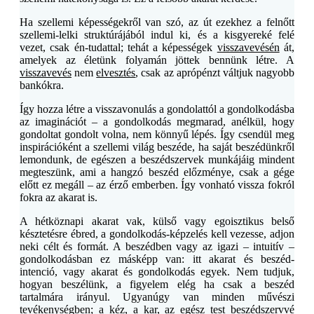
Ha szellemi képességekről van szó, az út ezekhez a felnőtt
szellemi-lelki struktúrájából indul ki, és a kisgyereké felé
vezet, csak én-tudattal; tehát a képességek
visszavevésén
át,
amelyek az életünk folyamán jöttek bennünk létre. A
visszavevés
nem
elvesztés
, csak az aprópénzt váltjuk nagyobb
bankókra.
Így hozza létre a visszavonulás a gondolattól a gondolkodásba
az imaginációt – a gondolkodás megmarad, anélkül, hogy
gondoltat gondolt volna, nem könnyű lépés. Így csendül meg
inspirációként a szellemi világ beszéde, ha saját beszédünkről
lemondunk, de egészen a beszédszervek munkájáig mindent
megteszünk, ami a hangzó beszéd előzménye, csak a gége
előtt ez megáll – az érző emberben. Így vonható vissza fokról
fokra az akarat is.
A hétköznapi akarat vak, külső vagy egoisztikus belső
késztetésre ébred, a gondolkodás-képzelés kell vezesse, adjon
neki célt és formát. A beszédben vagy az igazi – intuitív –
gondolkodásban ez másképp van: itt akarat és beszéd-
intenció, vagy akarat és gondolkodás egyek. Nem tudjuk,
hogyan beszélünk, a figyelem elég ha csak a beszéd
tartalmára irányul. Ugyanúgy van minden művészi
tevékenységben; a kéz, a kar, az egész test beszédszervvé