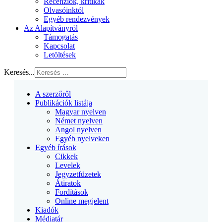
Recenziók, kritikák
Olvasóinktól
Egyéb rendezvények
Az Alapítványról
Támogatás
Kapcsolat
Letöltések
Keresés...
A szerzőről
Publikációk listája
Magyar nyelven
Német nyelven
Angol nyelven
Egyéb nyelveken
Egyéb írások
Cikkek
Levelek
Jegyzetfüzetek
Átiratok
Fordítások
Online megjelent
Kiadók
Médiatár