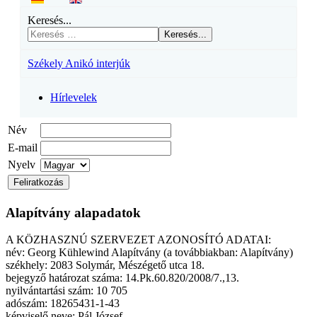
Keresés...
Keresés...
Székely Anikó interjúk
Hírlevelek
Név
E-mail
Nyelv
Alapítvány alapadatok
A KÖZHASZNÚ SZERVEZET AZONOSÍTÓ ADATAI:
név: Georg Kühlewind Alapítvány (a továbbiakban: Alapítvány)
székhely: 2083 Solymár, Mészégető utca 18.
bejegyző határozat száma: 14.Pk.60.820/2008/7.,13.
nyilvántartási szám: 10 705
adószám: 18265431-1-43
képviselő neve: Pál József