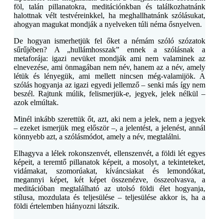
föl, talán pillanatokra, meditációnkban és találkozhatnánk
halottnak vélt testvéreinkkel, ha meghallhatnánk szólásukat,
ahogyan magukat mondják a nyelveken túli néma ősnyelven.
De hogyan ismerhetjük fel őket a némám szóló szózatok
sűrűjében? A „hullámhosszak” ennek a szólásnak a
metaforája: igazi nevüket mondják ami nem valaminek az
elnevezése, ami önmagában nem név, hanem az a név, amely
létük és lényegük, ami mellett nincsen még-valamijök. A
szólás hogyanja az igazi egyedi jellemző – senki más így nem
beszél. Rajtunk múlik, felismerjük-e, jegyek, jelek nélkül –
azok elmúltak.
Minél inkább szerettük őt, azt, aki nem a jelek, nem a jegyek
– ezeket ismerjük meg először –, a jelentést, a jelenést, annál
könnyebb azt, a szólásmódot, amely a név, megtalálni.
Elhagyva a lélek rokonszenvét, ellenszenvét, a földi lét egyes
képeit, a teremtő pillanatok képeit, a mosolyt, a tekinteteket,
vidámakat, szomorúakat, kíváncsiakat és lemondókat,
megannyi képet, két képet összenézve, összeolvasva, a
meditációban megtalálható az utolsó földi élet hogyanja,
stílusa, mozdulata és teljesülése – teljesülése akkor is, ha a
földi értelemben hiányozni látszik.