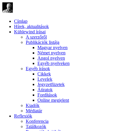
Címlap
Hírek, aktualitások
Kühlewind írásai
A szerzőről
Publikációk listája
Magyar nyelven
Német nyelven
Angol nyelven
Egyéb nyelveken
Egyéb írások
Cikkek
Levelek
Jegyzetfüzetek
Átiratok
Fordítások
Online megjelent
Kiadók
Médiatár
Reflexiók
Konferencia
Találkozók