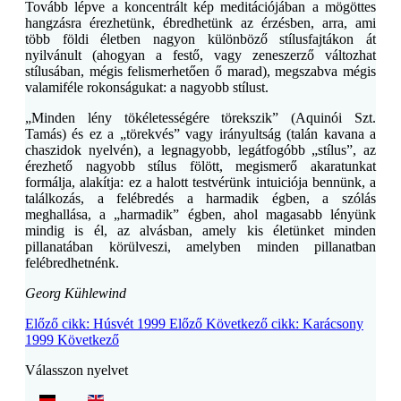
Tovább lépve a koncentrált kép meditációjában a mögöttes
hangzásra érezhetünk, ébredhetünk az érzésben, arra, ami
több földi életben nagyon különböző stílusfajtákon át
nyilvánult (ahogyan a festő, vagy zeneszerző változhat
stílusában, mégis felismerhetően ő marad), megszabva mégis
valamiféle rokonságukat: a nagyobb stílust.
„Minden lény tökéletességére törekszik” (Aquinói Szt.
Tamás) és ez a „törekvés” vagy irányultság (talán kavana a
chaszidok nyelvén), a legnagyobb, legátfogóbb „stílus”, az
érezhető nagyobb stílus fölött, megismerő akaratunkat
formálja, alakítja: ez a halott testvérünk intuiciója bennünk, a
találkozás, a felébredés a harmadik égben, a szólás
meghallása, a „harmadik” égben, ahol magasabb lényünk
mindig is él, az alvásban, amely kis életünket minden
pillanatában körülveszi, amelyben minden pillanatban
felébredhetnénk.
Georg Kühlewind
Előző cikk: Húsvét 1999
Előző
Következő cikk: Karácsony
1999
Következő
Válasszon nyelvet