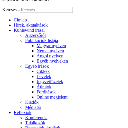
Keresés...
Címlap
Hírek, aktualitások
Kühlewind írásai
A szerzőről
Publikációk listája
Magyar nyelven
Német nyelven
Angol nyelven
Egyéb nyelveken
Egyéb írások
Cikkek
Levelek
Jegyzetfüzetek
Átiratok
Fordítások
Online megjelent
Kiadók
Médiatár
Reflexiók
Konferencia
Találkozók
Recenziók, kritikák