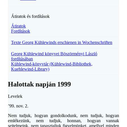
Átiratok és fordítások
Átiratok
Fordítások
Texte Georg Kühlewinds erschienen in Wochenschriften
Georg Kühlewind könyvei Böszörményi László
fordításában
Kühlewind-könyvtár (Kühlewind-Bibliothek,
Kuehlewind-Library)
Halottak napján 1999
Levelek
’99. nov. 2.
Nem tudjuk, hogyan gondolkodunk, nem tudjuk, hogyan
emlékezünk, nem tudjuk, honnan, hogyan vannak
sejtelmeink, nem tapasztaljuk figyelmünket, amellyel minden