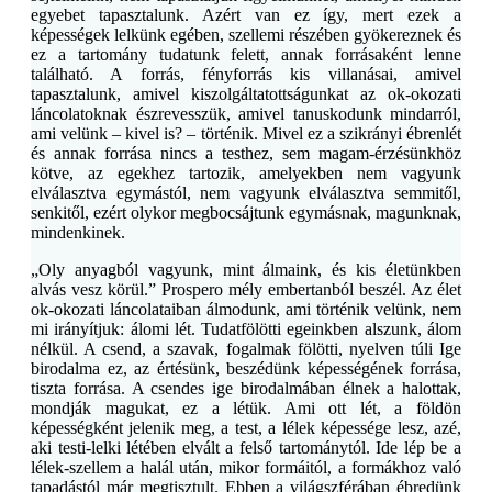
egyebet tapasztalunk. Azért van ez így, mert ezek a
képességek lelkünk egében, szellemi részében gyökereznek és
ez a tartomány tudatunk felett, annak forrásaként lenne
található. A forrás, fényforrás kis villanásai, amivel
tapasztalunk, amivel kiszolgáltatottságunkat az ok-okozati
láncolatoknak észrevesszük, amivel tanuskodunk mindarról,
ami velünk – kivel is? – történik. Mivel ez a szikrányi ébrenlét
és annak forrása nincs a testhez, sem magam-érzésünkhöz
kötve, az egekhez tartozik, amelyekben nem vagyunk
elválasztva egymástól, nem vagyunk elválasztva semmitől,
senkitől, ezért olykor megbocsájtunk egymásnak, magunknak,
mindenkinek.
„Oly anyagból vagyunk, mint álmaink, és kis életünkben
alvás vesz körül.” Prospero mély embertanból beszél. Az élet
ok-okozati láncolataiban álmodunk, ami történik velünk, nem
mi irányítjuk: álomi lét. Tudatfölötti egeinkben alszunk, álom
nélkül. A csend, a szavak, fogalmak fölötti, nyelven túli Ige
birodalma ez, az értésünk, beszédünk képességének forrása,
tiszta forrása. A csendes ige birodalmában élnek a halottak,
mondják magukat, ez a létük. Ami ott lét, a földön
képességként jelenik meg, a test, a lélek képessége lesz, azé,
aki testi-lelki létében elvált a felső tartománytól. Ide lép be a
lélek-szellem a halál után, mikor formáitól, a formákhoz való
tapadástól már megtisztult. Ebben a világszférában ébredünk