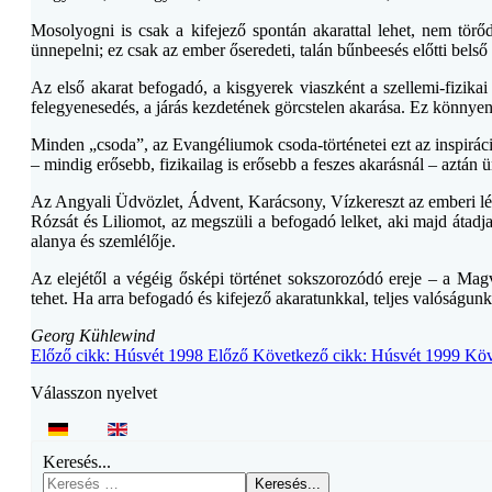
Mosolyogni is csak a kifejező spontán akarattal lehet, nem törőd
ünnepelni; ez csak az ember őseredeti, talán bűnbeesés előtti belső
Az első akarat befogadó, a kisgyerek viaszként a szellemi-fizikai
felegyenesedés, a járás kezdetének görcstelen akarása. Ez könnyen vá
Minden „csoda”, az Evangéliumok csoda-történetei ezt az inspiráció
– mindig erősebb, fizikailag is erősebb a feszes akarásnál – aztán 
Az Angyali Üdvözlet, Ádvent, Karácsony, Vízkereszt az emberi lél
Rózsát és Liliomot, az megszüli a befogadó lelket, aki majd átadj
alanya és szemlélője.
Az elejétől a végéig ősképi történet sokszorozódó ereje – a Ma
tehet. Ha arra befogadó és kifejező akaratunkkal, teljes valóságunk
Georg Kühlewind
Előző cikk: Húsvét 1998
Előző
Következő cikk: Húsvét 1999
Köv
Válasszon nyelvet
Keresés...
Keresés...