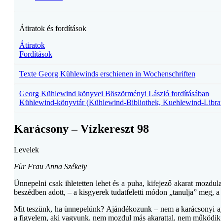
Átiratok és fordítások
Átiratok
Fordítások
Texte Georg Kühlewinds erschienen in Wochenschriften
Georg Kühlewind könyvei Böszörményi László fordításában
Kühlewind-könyvtár (Kühlewind-Bibliothek, Kuehlewind-Libra
Karácsony – Vízkereszt 98
Levelek
Für Frau Anna Székely
Ünnepelni csak ihletetten lehet és a puha, kifejező akarat mozdul
beszédben adott, – a kisgyerek tudatfeletti módon „tanulja” meg, a 
Mit teszünk, ha ünnepelünk? Ajándékozunk – nem a karácsonyi aj
a figyelem, aki vagyunk, nem mozdul más akarattal, nem működik fe