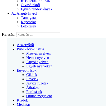
Recenziók, kritikák
Olvasóinktól
Egyéb rendezvények
Az Alapítványról
Támogatás
Kapcsolat
Letöltések
Keresés...
A szerzőről
Publikációk listája
Magyar nyelven
Német nyelven
Angol nyelven
Egyéb nyelveken
Egyéb írások
Cikkek
Levelek
Jegyzetfüzetek
Átiratok
Fordítások
Online megjelent
Kiadók
Médiatár