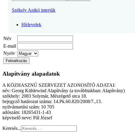
Székely Anikó interjúk
Hírlevelek
Név
E-mail
Nyelv
Alapítvány alapadatok
A KÖZHASZNÚ SZERVEZET AZONOSÍTÓ ADATAI:
név: Georg Kühlewind Alapítvány (a továbbiakban: Alapítvány)
székhely: 2083 Solymár, Mészégető utca 18.
bejegyző határozat száma: 14.Pk.60.820/2008/7.,13.
nyilvántartási szám: 10 705
adószám: 18265431-1-43
képviselő neve: Pál József
Keresés...