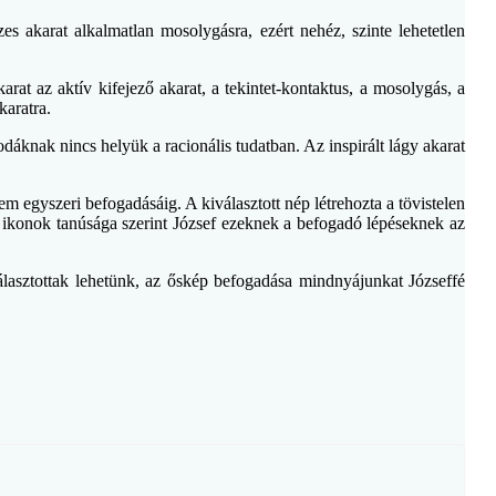
es akarat alkalmatlan mosolygásra, ezért nehéz, szinte lehetetlen
rat az aktív kifejező akarat, a tekintet-kontaktus, a mosolygás, a
karatra.
dáknak nincs helyük a racionális tudatban. Az inspirált lágy akarat
egyszeri befogadásáig. A kiválasztott nép létrehozta a tövistelen
us ikonok tanúsága szerint József ezeknek a befogadó lépéseknek az
lasztottak lehetünk, az őskép befogadása mindnyájunkat Józseffé