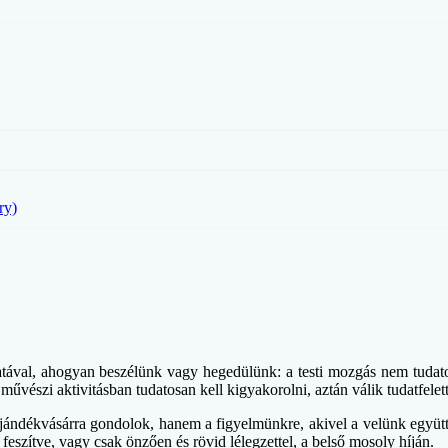
ry)
atával, ahogyan beszélünk vagy hegedülünk: a testi mozgás nem tudatos
művészi aktivitásban tudatosan kell kigyakorolni, aztán válik tudatfelet
ándékvásárra gondolok, hanem a figyelmünkre, akivel a velünk együtt-
szítve, vagy csak önzően és rövid lélegzettel, a belső mosoly híján.