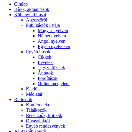
Címlap
Hírek, aktualitások
Kühlewind írásai
A szerzőről
Publikációk listája
Magyar nyelven
Német nyelven
Angol nyelven
Egyéb nyelveken
Egyéb írások
Cikkek
Levelek
Jegyzetfüzetek
Átiratok
Fordítások
Online megjelent
Kiadók
Médiatár
Reflexiók
Konferencia
Találkozók
Recenziók, kritikák
Olvasóinktól
Egyéb rendezvények
Az Alapítványról