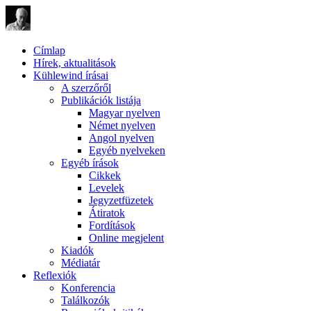
Címlap
Hírek, aktualitások
Kühlewind írásai
A szerzőről
Publikációk listája
Magyar nyelven
Német nyelven
Angol nyelven
Egyéb nyelveken
Egyéb írások
Cikkek
Levelek
Jegyzetfüzetek
Átiratok
Fordítások
Online megjelent
Kiadók
Médiatár
Reflexiók
Konferencia
Találkozók