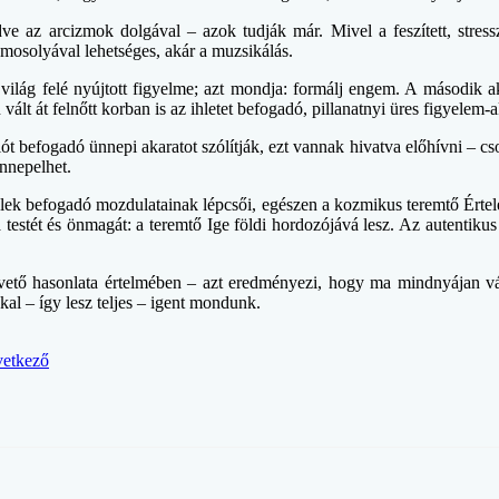
ve az arcizmok dolgával – azok tudják már. Mivel a feszített, stressz
 mosolyával lehetséges, akár a muzsikálás.
 világ felé nyújtott figyelme; azt mondja: formálj engem. A második aka
lt át felnőtt korban is az ihletet befogadó, pillanatnyi üres figyelem-a
t befogadó ünnepi akaratot szólítják, ezt vannak hivatva előhívni – cso
ünnepelhet.
ek befogadó mozdulatainak lépcsői, egészen a kozmikus teremtő Értelem 
a testét és önmagát: a teremtő Ige földi hordozójává lesz. Az autentik
gvető hasonlata értelmében – azt eredményezi, hogy ma mindnyájan vá
kal – így lesz teljes – igent mondunk.
etkező