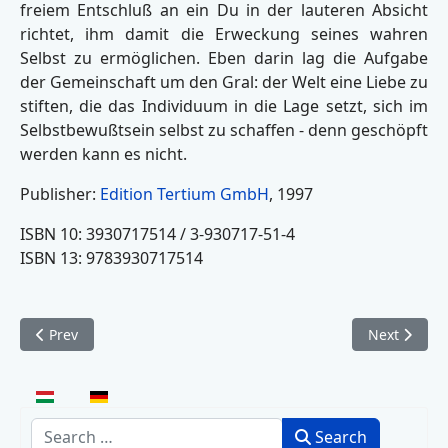
freiem Entschluß an ein Du in der lauteren Absicht
richtet, ihm damit die Erweckung seines wahren
Selbst zu ermöglichen. Eben darin lag die Aufgabe
der Gemeinschaft um den Gral: der Welt eine Liebe zu
stiften, die das Individuum in die Lage setzt, sich im
Selbstbewußtsein selbst zu schaffen - denn geschöpft
werden kann es nicht.
Publisher:
Edition Tertium GmbH
, 1997
ISBN 10: 3930717514 / 3-930717-51-4
ISBN 13: 9783930717514
Previous article: De Profundis – Briefe an die Freunde (2013)
Next article
Prev
Next
Select your language
Search
Search