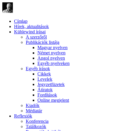
Címlap
Hírek, aktualitások
Kühlewind írásai
A szerzőről
Publikációk listája
Magyar nyelven
Német nyelven
Angol nyelven
Egyéb nyelveken
Egyéb írások
Cikkek
Levelek
Jegyzetfüzetek
Átiratok
Fordítások
Online megjelent
Kiadók
Médiatár
Reflexiók
Konferencia
Találkozók