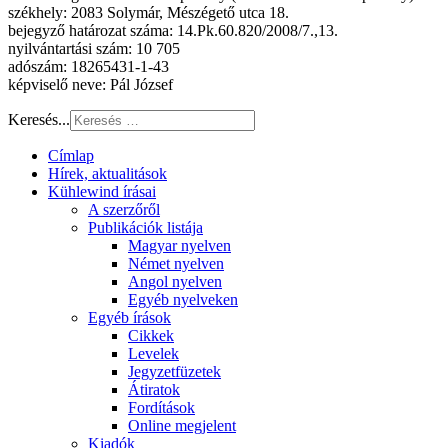
székhely: 2083 Solymár, Mészégető utca 18.
bejegyző határozat száma: 14.Pk.60.820/2008/7.,13.
nyilvántartási szám: 10 705
adószám: 18265431-1-43
képviselő neve: Pál József
Keresés...
Címlap
Hírek, aktualitások
Kühlewind írásai
A szerzőről
Publikációk listája
Magyar nyelven
Német nyelven
Angol nyelven
Egyéb nyelveken
Egyéb írások
Cikkek
Levelek
Jegyzetfüzetek
Átiratok
Fordítások
Online megjelent
Kiadók