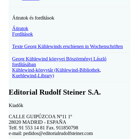
Átiratok és fordítások
Átiratok
Fordítások
Texte Georg Kühlewinds erschienen in Wochenschriften
Georg Kühlewind könyvei Böszörményi László
fordításában
Kühlewind-könyvtár (Kühlewind-Bibliothek,
Kuehlewind-Library)
Editorial Rudolf Steiner S.A.
Kiadók
CALLE GUIPÚZCOA Nº11 1º
28020 MADRID - ESPAÑA
Telf. 91 553 14 81 Fax. 911850798
e-mail:
pedidos@editorialrudolfsteiner.com