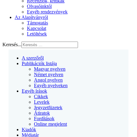
Recenziók, kritikák
Olvasóinktól
Egyéb rendezvények
Az Alapítványról
Támogatás
Kapcsolat
Letöltések
Keresés...
A szerzőről
Publikációk listája
Magyar nyelven
Német nyelven
Angol nyelven
Egyéb nyelveken
Egyéb írások
Cikkek
Levelek
Jegyzetfüzetek
Átiratok
Fordítások
Online megjelent
Kiadók
Médiatár