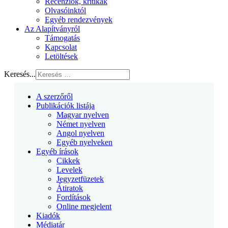
Recenziók, kritikák
Olvasóinktól
Egyéb rendezvények
Az Alapítványról
Támogatás
Kapcsolat
Letöltések
Keresés...
A szerzőről
Publikációk listája
Magyar nyelven
Német nyelven
Angol nyelven
Egyéb nyelveken
Egyéb írások
Cikkek
Levelek
Jegyzetfüzetek
Átiratok
Fordítások
Online megjelent
Kiadók
Médiatár