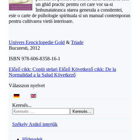
un ghid practic pentru cei care vor sa-si
îmbunatateasca starea generala a constientei,
este o carte de psihologie spirituala si un manual contemporan
pentru cultivarea vietii interioare.
Univers Eenciclopedie Gold
&
Triade
Bucuresti, 2012
ISBN 978-606-8358-16-1
Előző cikk: Copiii stelari
Előző
Következő cikk: De la
Normalidad a la Salud
Következő
Válasszon nyelvet
Keresés...
Keresés...
Székely Anikó interjúk
Hírlevelek