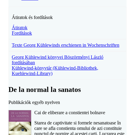
Átiratok és fordítások
Átiratok
Fordítások
Texte Georg Kühlewinds erschienen in Wochenschriften
Georg Kühlewind könyvei Böszörményi László
fordításában
Kühlewind-könyvtár (Kühlewind-Bibliothek,
Kuehlewind-Library)
De la normal la sanatos
Publikációk egyéb nyelven
Cai de eliberare a constientei bolnave
Starea de captivitate si formele nesanatoase în
care se afla constienta omului de azi constituie
punctul de pornire al acestei carti. Lucrarea este