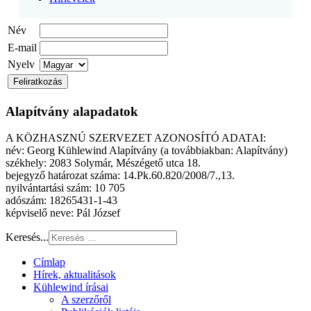
Név
E-mail
Nyelv
Alapítvány alapadatok
A KÖZHASZNÚ SZERVEZET AZONOSÍTÓ ADATAI:
név: Georg Kühlewind Alapítvány (a továbbiakban: Alapítvány)
székhely: 2083 Solymár, Mészégető utca 18.
bejegyző határozat száma: 14.Pk.60.820/2008/7.,13.
nyilvántartási szám: 10 705
adószám: 18265431-1-43
képviselő neve: Pál József
Keresés...
Címlap
Hírek, aktualitások
Kühlewind írásai
A szerzőről