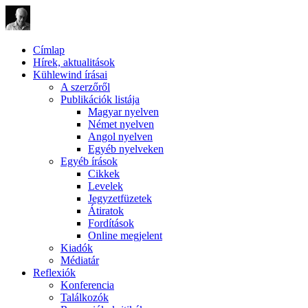
Címlap
Hírek, aktualitások
Kühlewind írásai
A szerzőről
Publikációk listája
Magyar nyelven
Német nyelven
Angol nyelven
Egyéb nyelveken
Egyéb írások
Cikkek
Levelek
Jegyzetfüzetek
Átiratok
Fordítások
Online megjelent
Kiadók
Médiatár
Reflexiók
Konferencia
Találkozók