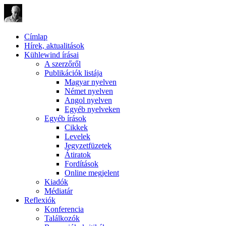
Címlap
Hírek, aktualitások
Kühlewind írásai
A szerzőről
Publikációk listája
Magyar nyelven
Német nyelven
Angol nyelven
Egyéb nyelveken
Egyéb írások
Cikkek
Levelek
Jegyzetfüzetek
Átiratok
Fordítások
Online megjelent
Kiadók
Médiatár
Reflexiók
Konferencia
Találkozók