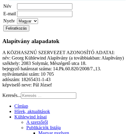
Név
E-mail
Nyelv
Alapítvány alapadatok
A KÖZHASZNÚ SZERVEZET AZONOSÍTÓ ADATAI:
név: Georg Kühlewind Alapítvány (a továbbiakban: Alapítvány)
székhely: 2083 Solymár, Mészégető utca 18.
bejegyző határozat száma: 14.Pk.60.820/2008/7.,13.
nyilvántartási szám: 10 705
adószám: 18265431-1-43
képviselő neve: Pál József
Keresés...
Címlap
Hírek, aktualitások
Kühlewind írásai
A szerzőről
Publikációk listája
Magyar nyelven