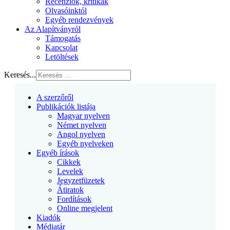
Recenziók, kritikák
Olvasóinktól
Egyéb rendezvények
Az Alapítványról
Támogatás
Kapcsolat
Letöltések
Keresés...
A szerzőről
Publikációk listája
Magyar nyelven
Német nyelven
Angol nyelven
Egyéb nyelveken
Egyéb írások
Cikkek
Levelek
Jegyzetfüzetek
Átiratok
Fordítások
Online megjelent
Kiadók
Médiatár