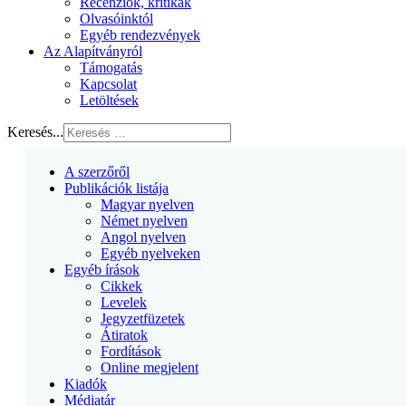
Recenziók, kritikák
Olvasóinktól
Egyéb rendezvények
Az Alapítványról
Támogatás
Kapcsolat
Letöltések
Keresés...
A szerzőről
Publikációk listája
Magyar nyelven
Német nyelven
Angol nyelven
Egyéb nyelveken
Egyéb írások
Cikkek
Levelek
Jegyzetfüzetek
Átiratok
Fordítások
Online megjelent
Kiadók
Médiatár