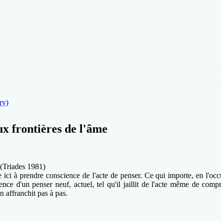
ry)
ux frontières de l'âme
 (Triades 1981)
 ici à prendre conscience de l'acte de penser. Ce qui importe, en l'oc
ience d'un penser neuf, actuel, tel qu'il jaillit de l'acte même de co
n affranchit pas à pas.