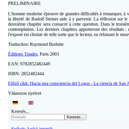
PRELIMINAIRE
L'homme moderne éprouve de grandes difficultés à remarquer, à voi
la liberté de Rudolf Steiner aide à y parvenir. La réflexion sur le 
deuxième chapitre sera consacré à cette question. Dans le troisi
contemplation. Les derniers chapitres apporteront des résultats 
l'exposé est choisie de telle sorte que le lecteur, en refaisant le 
Traduction: Raymond Burlotte
Éditions Triades
, Paris 2003
EAN: 9782852482449
ISBN: 2852482444
Előző cikk: Hacia una consciencia del Logos - La ciencia de San 
Válasszon nyelvet
Keresés...
Keresés...
Székely Anikó interjúk