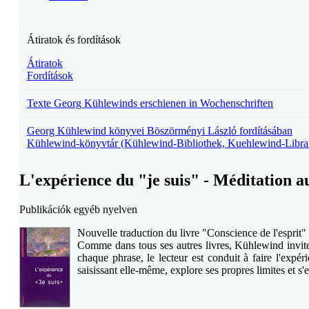
Átiratok és fordítások
Átiratok
Fordítások
Texte Georg Kühlewinds erschienen in Wochenschriften
Georg Kühlewind könyvei Böszörményi László fordításában
Kühlewind-könyvtár (Kühlewind-Bibliothek, Kuehlewind-Libra
L'expérience du "je suis" - Méditation a
Publikációk egyéb nyelven
Nouvelle traduction du livre "Conscience de l'esprit"
Comme dans tous ses autres livres, Kühlewind invite
chaque phrase, le lecteur est conduit à faire l'expér
saisissant elle-même, explore ses propres limites et s'e