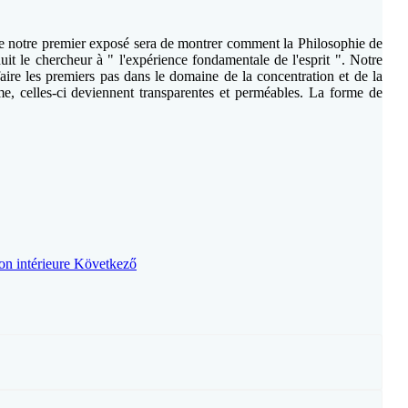
 de notre premier exposé sera de montrer comment la Philosophie de
nduit le chercheur à " l'expérience fondamentale de l'esprit ". Notre
ire les premiers pas dans le domaine de la concentration et de la
me, celles-ci deviennent transparentes et perméables. La forme de
on intérieure
Következő