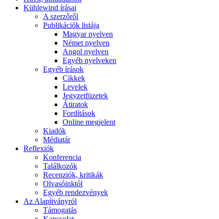
Kühlewind írásai
A szerzőről
Publikációk listája
Magyar nyelven
Német nyelven
Angol nyelven
Egyéb nyelveken
Egyéb írások
Cikkek
Levelek
Jegyzetfüzetek
Átiratok
Fordítások
Online megjelent
Kiadók
Médiatár
Reflexiók
Konferencia
Találkozók
Recenziók, kritikák
Olvasóinktól
Egyéb rendezvények
Az Alapítványról
Támogatás
Kapcsolat