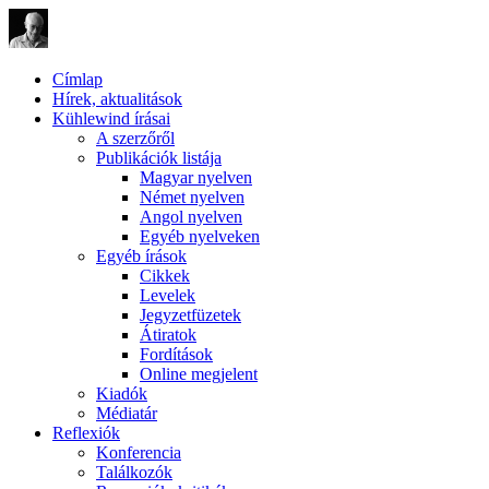
Címlap
Hírek, aktualitások
Kühlewind írásai
A szerzőről
Publikációk listája
Magyar nyelven
Német nyelven
Angol nyelven
Egyéb nyelveken
Egyéb írások
Cikkek
Levelek
Jegyzetfüzetek
Átiratok
Fordítások
Online megjelent
Kiadók
Médiatár
Reflexiók
Konferencia
Találkozók