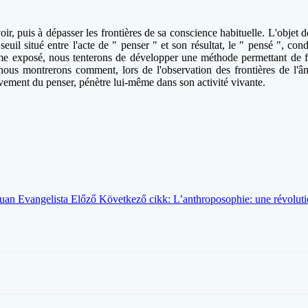
r, puis à dépasser les frontières de sa conscience habituelle. L'objet
seuil situé entre l'acte de " penser " et son résultat, le " pensé ", co
ème exposé, nous tenterons de développer une méthode permettant de fa
: nous montrerons comment, lors de l'observation des frontières de l'â
mouvement du penser, pénètre lui-même dans son activité vivante.
Juan Evangelista
Előző
Következő cikk: L’anthroposophie: une révoluti