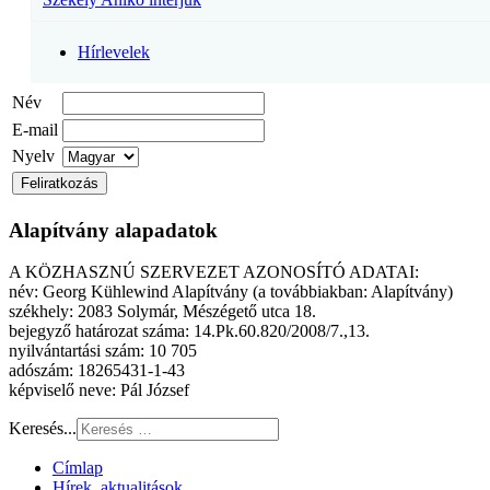
Hírlevelek
Név
E-mail
Nyelv
Alapítvány alapadatok
A KÖZHASZNÚ SZERVEZET AZONOSÍTÓ ADATAI:
név: Georg Kühlewind Alapítvány (a továbbiakban: Alapítvány)
székhely: 2083 Solymár, Mészégető utca 18.
bejegyző határozat száma: 14.Pk.60.820/2008/7.,13.
nyilvántartási szám: 10 705
adószám: 18265431-1-43
képviselő neve: Pál József
Keresés...
Címlap
Hírek, aktualitások