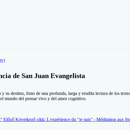
ry)
ncia de San Juan Evangelista
su destino, fruto de una profunda, larga y erudita lectura de los textos 
 el mundo del pensar vivo y del amor cognitivo.
s"
Előző
Következő cikk: L'expérience du "je suis" - Méditation aux fr