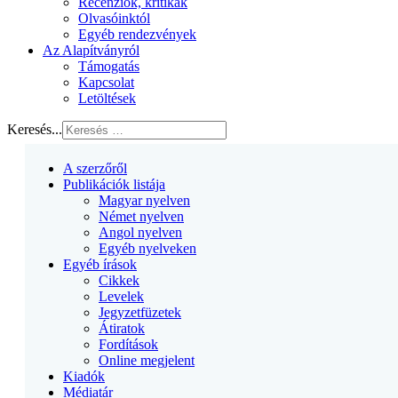
Recenziók, kritikák
Olvasóinktól
Egyéb rendezvények
Az Alapítványról
Támogatás
Kapcsolat
Letöltések
Keresés...
A szerzőről
Publikációk listája
Magyar nyelven
Német nyelven
Angol nyelven
Egyéb nyelveken
Egyéb írások
Cikkek
Levelek
Jegyzetfüzetek
Átiratok
Fordítások
Online megjelent
Kiadók
Médiatár