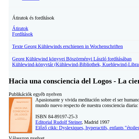
Átiratok és fordítások
Átiratok
Fordítások
Texte Georg Kühlewinds erschienen in Wochenschriften
Georg Kühlewind könyvei Böszörményi László fordításában
Kühlewind-könyvtár (Kühlewind-Bibliothek, Kuehlewind-Libra
Hacia una consciencia del Logos - La cie
Publikációk egyéb nyelven
Apasionante y vivida meditación sobre el ser humano y 
mundo nuevo respecto de nuestra consciencia diaria:
ISBN 84-89197-25-3
Editorial Rudolf Steiner
, Madrid 1997
Előző cikk: Dyslexiques, hyperactifs, enfants "étoile
Válasszon nyelvet