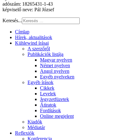
adószám: 18265431-1-43
képviselő neve: Pál József
Keresés...
Címlap
Hírek, aktualitások
Kühlewind írásai
A szerzőről
Publikációk listája
Magyar nyelven
Német nyelven
Angol nyelven
Egyéb nyelveken
Egyéb írások
Cikkek
Levelek
Jegyzetfüzetek
Átiratok
Fordítások
Online megjelent
Kiadók
Médiatár
Reflexiók
Konferencia