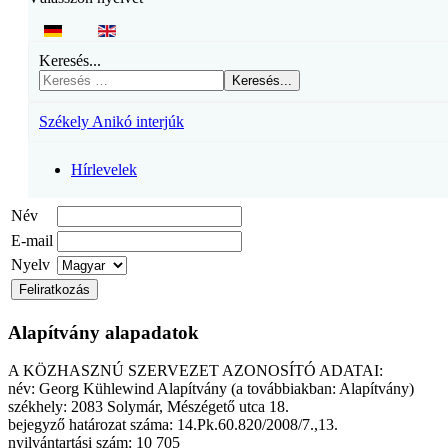
Keresés...
Keresés...
Székely Anikó interjúk
Hírlevelek
Név
E-mail
Nyelv
Alapítvány alapadatok
A KÖZHASZNÚ SZERVEZET AZONOSÍTÓ ADATAI:
név: Georg Kühlewind Alapítvány (a továbbiakban: Alapítvány)
székhely: 2083 Solymár, Mészégető utca 18.
bejegyző határozat száma: 14.Pk.60.820/2008/7.,13.
nyilvántartási szám: 10 705