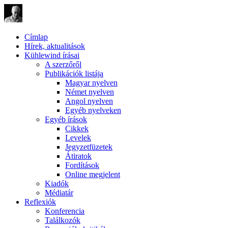
Címlap
Hírek, aktualitások
Kühlewind írásai
A szerzőről
Publikációk listája
Magyar nyelven
Német nyelven
Angol nyelven
Egyéb nyelveken
Egyéb írások
Cikkek
Levelek
Jegyzetfüzetek
Átiratok
Fordítások
Online megjelent
Kiadók
Médiatár
Reflexiók
Konferencia
Találkozók